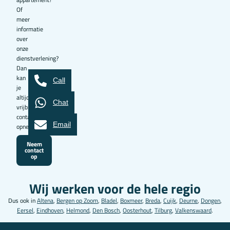
Of
meer
informatie
over
onze
dienstverlening?
Dan
kan
Call
je
altijd
Chat
vrijblijvend
contact
Email
opnemen.
Neem
contact
op
Wij werken voor de hele regio
Dus ook in
Altena
,
Bergen op Zoom
,
Bladel
,
Boxmeer
,
Breda
,
Cuijk
,
Deurne
,
Dongen
,
Eersel
,
Eindhoven
,
Helmond
,
Den Bosch
,
Oosterhout
,
Tilburg
,
Valkenswaard
.