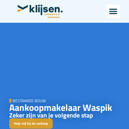
Bestaande bouw
Landelijk wo
BESTAANDE BOUW
Aankoopmakelaar Waspik
Zeker zijn van je volgende stap
Help mij bij de verkoop