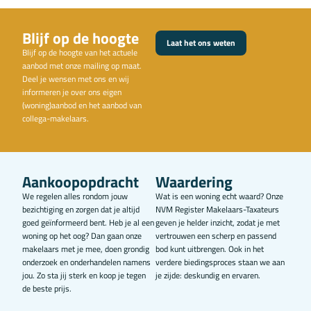
Blijf op de hoogte
Laat het ons weten
Blijf op de hoogte van het actuele
aanbod met onze mailing op maat.
Deel je wensen met ons en wij
informeren je over ons eigen
(woning)aanbod en het aanbod van
collega-makelaars.
Aankoopopdracht
Waardering
We regelen alles rondom jouw
Wat is een woning echt waard? Onze
bezichtiging en zorgen dat je altijd
NVM Register Makelaars-Taxateurs
goed geïnformeerd bent. Heb je al een
geven je helder inzicht, zodat je met
woning op het oog? Dan gaan onze
vertrouwen een scherp en passend
makelaars met je mee, doen grondig
bod kunt uitbrengen. Ook in het
onderzoek en onderhandelen namens
verdere biedingsproces staan we aan
jou. Zo sta jij sterk en koop je tegen
je zijde: deskundig en ervaren.
de beste prijs.