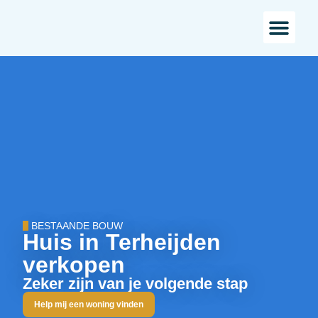
Bestaande bou
Landelijk w
BESTAANDE BOUW
Huis in Terheijden
verkopen
Zeker zijn van je volgende stap
Help mij een woning vinden