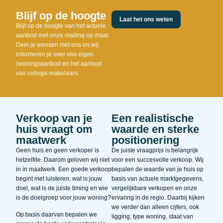
Blijf op de hoogte
Laat het ons weten
Blijf op de hoogte van het actuele
aanbod met onze mailing op maat.
Deel je wensen met ons en wij
informeren je over ons eigen
(woning)aanbod en het aanbod
van collega-makelaars.
Verkoop van je
Een realistische
huis vraagt om
waarde en sterke
maatwerk
positionering
Geen huis en geen verkoper is
De juiste vraagprijs is belangrijk
hetzelfde. Daarom geloven wij niet
voor een succesvolle verkoop. Wij
in in maatwerk. Een goede verkoop
bepalen de waarde van je huis op
begint met luisteren, wat is jouw
basis van actuele marktgegevens,
doel, wat is de juiste timing en wie
vergelijkbare verkopen en onze
is de doelgroep voor jouw woning?
ervaring in de regio. Daarbij kijken
we verder dan alleen cijfers, ook
Op basis daarvan bepalen we
ligging, type woning, staat van