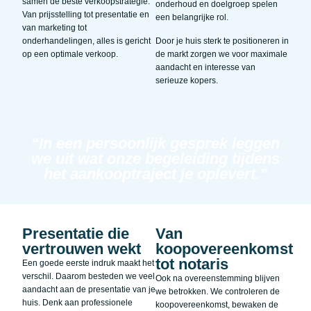
samen de beste verkoopstrategie.
onderhoud en doelgroep spelen
Van prijsstelling tot presentatie en
een belangrijke rol.
van marketing tot
onderhandelingen, alles is gericht
Door je huis sterk te positioneren in
op een optimale verkoop.
de markt zorgen we voor maximale
aandacht en interesse van
serieuze kopers.
“In een persoonlijk gesprek leggen
we uit wat onze begeleiding tijdens
het aankooptraject je oplevert.”
Presentatie die
Van
vertrouwen wekt
koopovereenkomst
tot notaris
Een goede eerste indruk maakt het
verschil. Daarom besteden we veel
Ook na overeenstemming blijven
aandacht aan de presentatie van je
we betrokken. We controleren de
huis. Denk aan professionele
koopovereenkomst, bewaken de