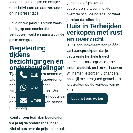
fotografie, duidelijke en eerlijke
gemaakte afspraken en
omschrijvingen en een verzorgde
begeleiden je tot en met de
online presentatie.
overdracht bij de notaris. Zo weet
je zeker dat alles klopt.
Zo laten we jouw huis zien zoals
Huis in Terheijden
het is, op een manier die
verkopen met rust
vertrouwen wekt en aansluit bij de
en overzicht
juiste doelgroep.
Bij Klijsen Makelaars heb je één
Begeleiding
vast aanspreekpunt dat je
tijdens
gedurende het hele traject
bezichtigingen en
begeleidt. Dat zorgt voor korte
onderhandelingen
lijnen, duidelijkheid en vertrouwen.
Wij nemen je zorgen uit handen,
Tijdens bezichtigingen nemen wij
Call
zodat jij met een goed gevoel kunt
alle tijd voor geïnteresseerden en
terugkijken op de verkoop van je
beantwoorden we vragen
Chat
huis.
zorgvuldig en transparant. We
houden je steeds op de hoogte van
Laat het ons weten
Email
de reacties en bespreken samen
het vervolg.
Komt er een bod, dan begeleiden
we je bij de onderhandelingen.
Niet alleen over de prijs, maar ook