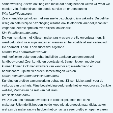
samenwerking. Als we ooit nog een makelaar nodig hebben weten wij waar we
moeten zijn. Bedankt voor de goede service en ondersteuning
Wim Ippel
Nieuwbouw
Zeer vriendelijk geholpen met een snelle bezichtiging ivm vakantie. Duidelijke
uitleg en details bij de bezichtiging waarna ook telefonisch vriendelijk contact
volgende. Zeer te spreken over Klijsen Makelaars!
Kim Faes
Bestaande bouw
De kennismaking met Klijssen makelaars was erg prettig en ontspannen. Er
werd geluisterd naar mijn vragen en wensen en het voelde al snel vertrouwd.
De opdracht is dan is ook succesvol afgerond.
Manola van Leeuwe
Nieuwbouw
Ard heeft onze belangen behartigd bij de aankoop van een perceel
landbouwgrond. Zeer kundig en doortastend. Samen tot een mooie deal
kunnen komen.Ook medewerkers van kantoor erg meedenkend en
behulpzaam. Fijn met iedereen samen mogen werken.
Marcel Van Meerendonk
Bestaande bouw
Kundige en prettige samenwerking gehad met Klijsen Makelaardij voor de
verkoop van ons huis. Fijne begeleiding gedurende het verkoopproces. Dank je
wel Ard, Marloes en de rest van het team.
IVE
Bestaande bouw
We zijn via een nieuwbouwproject in contact gekomen met deze
makelaar..Uiteindelijk hebben we de koop niet doorgezet, maar dit lag zeker
niet aan de makelaar, we hebben het contact als zeer prettig en open ervaren