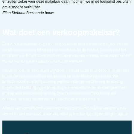
en zullen zeker voor deze makelaar gaan mochten we in de toekomst besluiten
om alsnog te verhuizen
Ellen Kieboom
Bestaande bouw
Wat doet een verkoopmakelaar?
Een verkoopmakelaar begeleidt je gedurende het hele verkooptraject, van de
eerste kennismaking tot en met de overdracht bij de notaris. Daarbij gaat het
niet alleen om het daadwerkelijk verkopen van een woning, maar vooral om het
maken van de juiste keuzes op het juiste moment.
Als verkoopmakelaar zorgen wij voor een realistische waardebepaling en een
duidelijke verkoopstrategie die aansluit bij jouw situatie en wensen. We
besteden veel aandacht aan een professionele presentatie van de woning,
begeleiden bezichtigingen zorgvuldig en nemen de onderhandelingen over
prijs en voorwaarden uit handen. Ook na overeenstemming blijven we
betrokken en begeleiden we het traject tot en met de notaris.
Alles is erop gericht om het verkoopproces zorgvuldig te laten verlopen en te
komen tot een succesvolle verkoop waar je met een goed gevoel op terugkijkt.