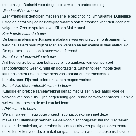
moeten zijn. Bedankt voor de goede service en ondersteuning
Wim Ippel
Nieuwbouw
Zeer vriendelijk geholpen met een snelle bezichtiging ivm vakantie. Duidelijke
uitleg en details bij de bezichtiging waarna ook telefonisch vriendelijk contact
volgende. Zeer te spreken over Klijsen Makelaars!
Kim Faes
Bestaande bouw
De kennismaking met Klijssen makelaars was erg prettig en ontspannen. Er
werd geluisterd naar mijn vragen en wensen en het voelde al snel vertrouwd.
De opdracht is dan is ook succesvol afgerond.
Manola van Leeuwe
Nieuwbouw
Ard heeft onze belangen behartigd bij de aankoop van een perceel
landbouwgrond. Zeer kundig en doortastend. Samen tot een mooie deal
kunnen komen.Ook medewerkers van kantoor erg meedenkend en
behulpzaam. Fijn met iedereen samen mogen werken.
Marcel Van Meerendonk
Bestaande bouw
Kundige en prettige samenwerking gehad met Klijsen Makelaardij voor de
verkoop van ons huis. Fijne begeleiding gedurende het verkoopproces. Dank je
wel Ard, Marloes en de rest van het team.
IVE
Bestaande bouw
We zijn via een nieuwbouwproject in contact gekomen met deze
makelaar..Uiteindelijk hebben we de koop niet doorgezet, maar dit lag zeker
niet aan de makelaar, we hebben het contact als zeer prettig en open ervaren
en zullen zeker voor deze makelaar gaan mochten we in de toekomst besluiten