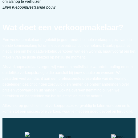
om alsnog te verhuizen
Ellen Kieboom
Bestaande bouw
Wat doet een verkoopmakelaar?
Een verkoopmakelaar begeleidt je gedurende het hele verkooptraject, van de
eerste kennismaking tot en met de overdracht bij de notaris. Daarbij gaat het
niet alleen om het daadwerkelijk verkopen van een woning, maar vooral om het
maken van de juiste keuzes op het juiste moment.
Als verkoopmakelaar zorgen wij voor een realistische waardebepaling en een
duidelijke verkoopstrategie die aansluit bij jouw situatie en wensen. We
besteden veel aandacht aan een professionele presentatie van de woning,
begeleiden bezichtigingen zorgvuldig en nemen de onderhandelingen over
prijs en voorwaarden uit handen. Ook na overeenstemming blijven we
betrokken en begeleiden we het traject tot en met de notaris.
Alles is erop gericht om het verkoopproces zorgvuldig te laten verlopen en te
komen tot een succesvolle verkoop waar je met een goed gevoel op terugkijkt.