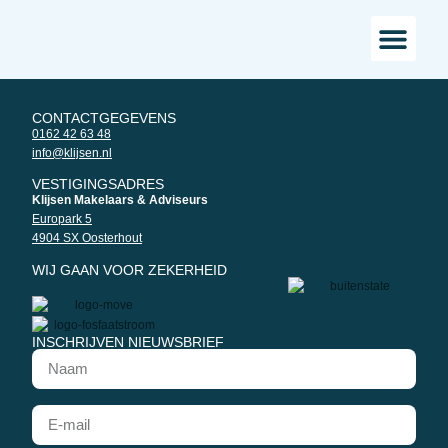
Bestaande bou
Landelijk w
CONTACTGEGEVENS
0162 42 63 48
info@klijsen.nl
VESTIGINGSADRES
Klijsen Makelaars & Adviseurs
Europark 5
4904 SX Oosterhout
WIJ GAAN VOOR ZEKERHEID
INSCHRIJVEN NIEUWSBRIEF