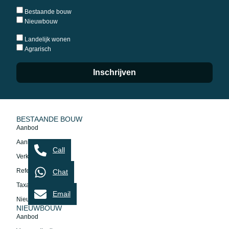
Bestaande bouw
Nieuwbouw
Landelijk wonen
Agrarisch
Inschrijven
BESTAANDE BOUW
Aanbod
Aankoopmakelaar
Call
Verkoopmakelaar
Referenties
Chat
Taxatie
Email
Nieuws
NIEUWBOUW
Aanbod