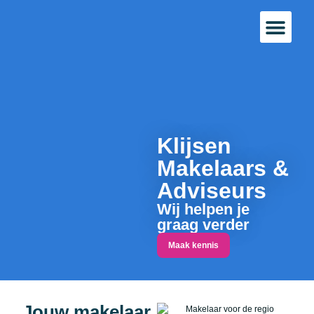
Bestaande bou
Landelijk w
Klijsen
Makelaars &
Adviseurs
Wij helpen je
graag verder
Maak kennis
Jouw makelaar