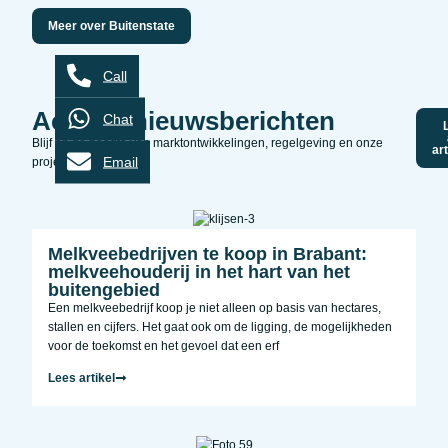
Meer over Buitenstate
Call
Actuele nieuwsberichten
Chat
Blijf op de hoogte van marktontwikkelingen, regelgeving en onze
ar
Email
projecten
Melkveebedrijven te koop in Brabant:
melkveehouderij in het hart van het
buitengebied
Een melkveebedrijf koop je niet alleen op basis van hectares,
stallen en cijfers. Het gaat ook om de ligging, de mogelijkheden
voor de toekomst en het gevoel dat een erf
Lees artikel