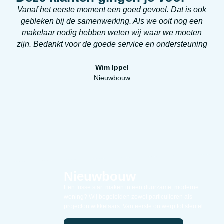
Vanaf het eerste moment een goed gevoel. Dat is ook
Zeer
gebleken bij de samenwerking. Als we ooit nog een
makelaar nodig hebben weten wij waar we moeten
zijn. Bedankt voor de goede service en ondersteuning
Wim Ippel
Nieuwbouw
Nieuwbouw
Een frisse start maken in een duurzame, moderne
woning? Wij begeleiden zowel particulieren als
projectontwikkelaars. Van eerste ontwerp tot sleutel.