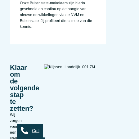
Onze Buitenstate-makelaars zijn hierin
geschoold en continu op de hoogte van
nieuwe ontwikkelingen via de NVM en
Buitenstate. Jij profiteert direct mee van die
kennis.
Klaar
om
de
volgende
stap
te
zetten?
Wij
zorgen
voor
Call
een
sterke