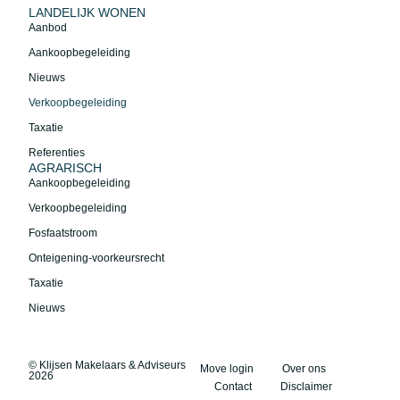
LANDELIJK WONEN
Aanbod
Aankoopbegeleiding
Nieuws
Verkoopbegeleiding
Taxatie
Referenties
AGRARISCH
Aankoopbegeleiding
Verkoopbegeleiding
Fosfaatstroom
Onteigening-voorkeursrecht
Taxatie
Nieuws
© Klijsen Makelaars & Adviseurs
Move login
Over ons
2026
Contact
Disclaimer