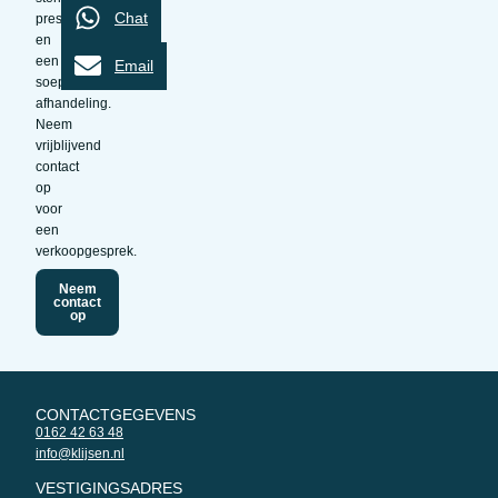
Chat
presentatie
en
een
Email
soepele
afhandeling.
Neem
vrijblijvend
contact
op
voor
een
verkoopgesprek.
Neem
contact
op
CONTACTGEGEVENS
0162 42 63 48
info@klijsen.nl
VESTIGINGSADRES