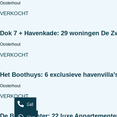
Oosterhout
VERKOCHT
Dok 7 + Havenkade: 29 woningen De Zw
Oosterhout
VERKOCHT
Het Boothuys: 6 exclusieve havenvilla
Oosterhout
VERKOCHT
Call
De Brugwachter: 22 luxe Appartement