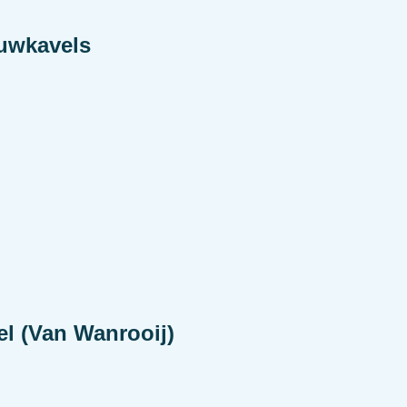
uwkavels
l (Van Wanrooij)