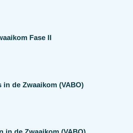
aaikom Fase II
’s in de Zwaaikom (VABO)
en in de Zwaaikom (VABO)