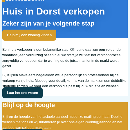
Huis in Dorst verkopen
Zeker zijn van je volgende stap
Help mij een woning vinden
Een huis verkopen is een belangrijke stap. Of het nu gaat om een volgende
woonfase, een verhuizing of een nieuwe start, je wilt dat het verkoopproces
zorgvuldig verloopt en dat je woning op de juiste manier in de markt wordt
gezet.
Bij Klijsen Makelaars begeleiden we je persoonlijk en professioneel bij de
verkoop van je huis. Met oog voor detail, kennis van de markt en een duidelijke
strategie zorgen we voor een verkoop die past bij jouw situatie en wensen.
Laat het ons weten
Blijf op de hoogte
Blijf op de hoogte van het actuele aanbod met onze mailing op maat. Deel je
wensen met ons en wij informeren je over ons eigen (woning)aanbod en het
aanbod van collega-makelaars.