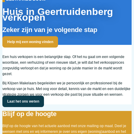
Huis in Geertruidenberg
verkopen
Zeker zijn van je volgende stap
Help mij een woning vinden
Een huis verkopen is een belangrijke stap. Of het nu gaat om een volgende
woonfase, een verhuizing of een nieuwe start, je wilt dat het verkoopproces
zorgvuldig verloopt en dat je woning op de juiste manier in de markt wordt
gezet.
Bij Klijsen Makelaars begeleiden we je persoonlijk en professioneel bij de
verkoop van je huis. Met oog voor detail, kennis van de markt en een duidelijke
strategie zorgen we voor een verkoop die past bij jouw situatie en wensen.
Laat het ons weten
Blijf op de hoogte
Blijf op de hoogte van het actuele aanbod met onze mailing op maat. Deel je
wensen met ons en wij informeren je over ons eigen (woning)aanbod en het