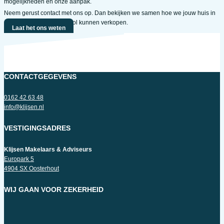
mogelijkheden en onze aanpak.
Neem gerust contact met ons op. Dan bekijken we samen hoe we jouw huis in
Geertruidenberg succesvol kunnen verkopen.
Laat het ons weten
CONTACTGEGEVENS
0162 42 63 48
info@klijsen.nl
VESTIGINGSADRES
Klijsen Makelaars & Adviseurs
Europark 5
4904 SX Oosterhout
WIJ GAAN VOOR ZEKERHEID