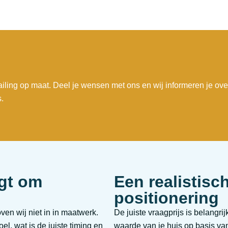
iling op maat. Deel je wensen met ons en wij informeren je ove
.
agt om
Een realistisc
positionering
en wij niet in in maatwerk.
De juiste vraagprijs is belangr
l, wat is de juiste timing en
waarde van je huis op basis va