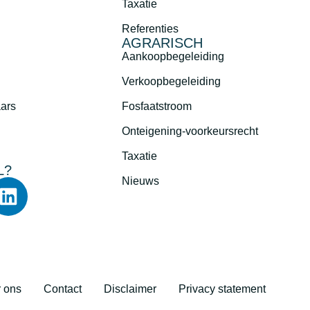
Taxatie
Referenties
AGRARISCH
Aankoopbegeleiding
Verkoopbegeleiding
aars
Fosfaatstroom
Onteigening-voorkeursrecht
Taxatie
L?
Nieuws
 ons
Contact
Disclaimer
Privacy statement