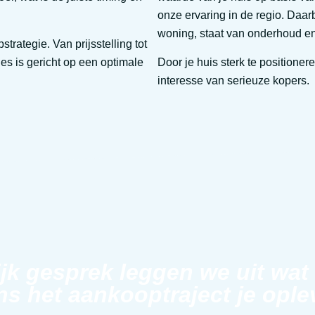
onze ervaring in de regio. Daarb
woning, staat van onderhoud en
ategie. Van prijsstelling tot
es is gericht op een optimale
Door je huis sterk te position
interesse van serieuze kopers.
ijk gesprek leggen we uit wat
ns het aankooptraject je ople