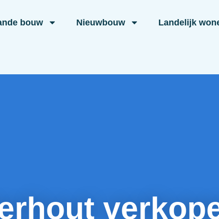
ande bouw
Nieuwbouw
Landelijk won
terhout verkop