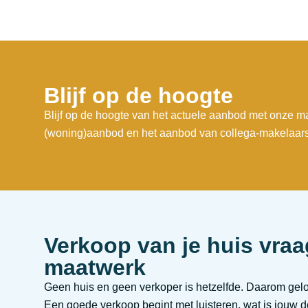
Blijf op de hoogte
Blijf op de hoogte van het actuele aanbod met onze ma
(woning)aanbod en het aanbod van collega-makelaars
Verkoop van je huis vra
maatwerk
Geen huis en geen verkoper is hetzelfde. Daarom gelov
Een goede verkoop begint met luisteren, wat is jouw doe