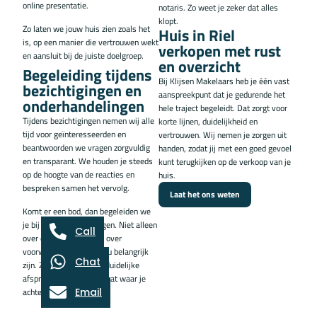
online presentatie.
notaris. Zo weet je zeker dat alles
klopt.
Zo laten we jouw huis zien zoals het
Huis in Riel
is, op een manier die vertrouwen wekt
verkopen met rust
en aansluit bij de juiste doelgroep.
en overzicht
Begeleiding tijdens
Bij Klijsen Makelaars heb je één vast
bezichtigingen en
aanspreekpunt dat je gedurende het
onderhandelingen
hele traject begeleidt. Dat zorgt voor
Tijdens bezichtigingen nemen wij alle
korte lijnen, duidelijkheid en
tijd voor geïnteresseerden en
vertrouwen. Wij nemen je zorgen uit
beantwoorden we vragen zorgvuldig
handen, zodat jij met een goed gevoel
en transparant. We houden je steeds
kunt terugkijken op de verkoop van je
op de hoogte van de reacties en
huis.
bespreken samen het vervolg.
Laat het ons weten
Komt er een bod, dan begeleiden we
je bij de onderhandelingen. Niet alleen
Call
over de prijs, maar ook over
voorwaarden die voor jou belangrijk
Chat
zijn. Zo zorgen we voor duidelijke
afspraken en een resultaat waar je
Email
achter staat.