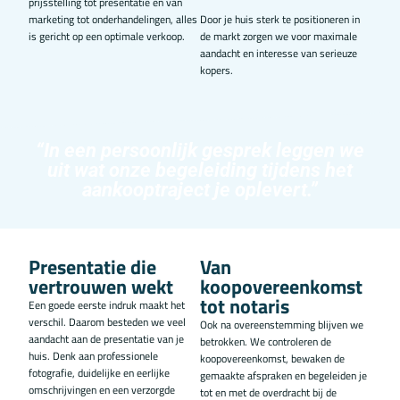
prijsstelling tot presentatie en van
marketing tot onderhandelingen, alles
Door je huis sterk te positioneren in
is gericht op een optimale verkoop.
de markt zorgen we voor maximale
aandacht en interesse van serieuze
kopers.
“In een persoonlijk gesprek leggen we
uit wat onze begeleiding tijdens het
aankooptraject je oplevert.”
Presentatie die
Van
vertrouwen wekt
koopovereenkomst
tot notaris
Een goede eerste indruk maakt het
verschil. Daarom besteden we veel
Ook na overeenstemming blijven we
aandacht aan de presentatie van je
betrokken. We controleren de
huis. Denk aan professionele
koopovereenkomst, bewaken de
fotografie, duidelijke en eerlijke
gemaakte afspraken en begeleiden je
omschrijvingen en een verzorgde
tot en met de overdracht bij de