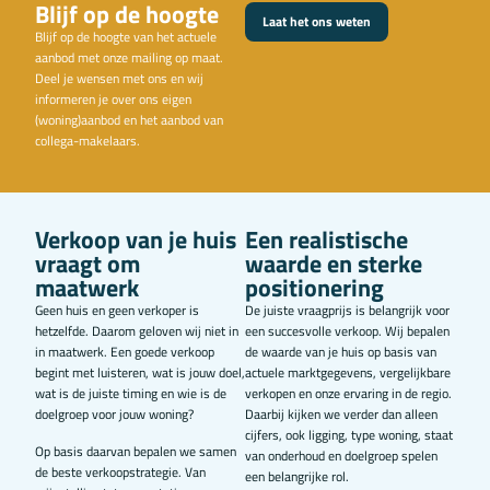
Blijf op de hoogte
Laat het ons weten
Blijf op de hoogte van het actuele
aanbod met onze mailing op maat.
Deel je wensen met ons en wij
informeren je over ons eigen
(woning)aanbod en het aanbod van
collega-makelaars.
Verkoop van je huis
Een realistische
vraagt om
waarde en sterke
maatwerk
positionering
Geen huis en geen verkoper is
De juiste vraagprijs is belangrijk voor
hetzelfde. Daarom geloven wij niet in
een succesvolle verkoop. Wij bepalen
in maatwerk. Een goede verkoop
de waarde van je huis op basis van
begint met luisteren, wat is jouw doel,
actuele marktgegevens, vergelijkbare
wat is de juiste timing en wie is de
verkopen en onze ervaring in de regio.
doelgroep voor jouw woning?
Daarbij kijken we verder dan alleen
cijfers, ook ligging, type woning, staat
Op basis daarvan bepalen we samen
van onderhoud en doelgroep spelen
de beste verkoopstrategie. Van
een belangrijke rol.