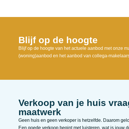
Blijf op de hoogte
Blijf op de hoogte van het actuele aanbod met onze ma
(woning)aanbod en het aanbod van collega-makelaars
Verkoop van je huis vra
maatwerk
Geen huis en geen verkoper is hetzelfde. Daarom gelov
Een goede verkoop begint met luisteren, wat is jouw doe