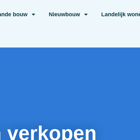
ande bouw
Nieuwbouw
Landelijk won
n verkopen