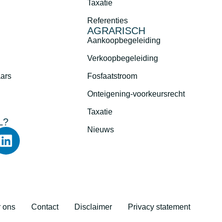
Taxatie
Referenties
AGRARISCH
Aankoopbegeleiding
Verkoopbegeleiding
aars
Fosfaatstroom
Onteigening-voorkeursrecht
Taxatie
L?
Nieuws
 ons
Contact
Disclaimer
Privacy statement