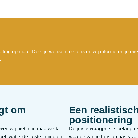
iling op maat. Deel je wensen met ons en wij informeren je ove
.
agt om
Een realistisc
positionering
en wij niet in in maatwerk.
De juiste vraagprijs is belangr
l, wat is de juiste timing en
waarde van je huis op basis va