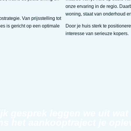
onze ervaring in de regio. Daarb
woning, staat van onderhoud en
ategie. Van prijsstelling tot
es is gericht op een optimale
Door je huis sterk te position
interesse van serieuze kopers.
ijk gesprek leggen we uit wat
ns het aankooptraject je ople