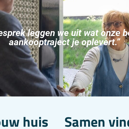
esprek leggen we uit wat onze b
aankooptraject je oplevert.”
ouw huis
Samen vin