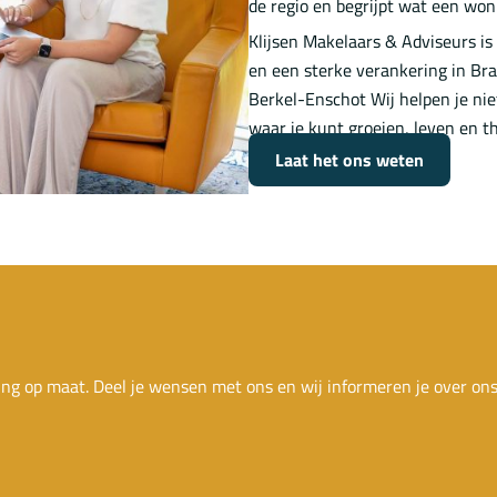
de regio en begrijpt wat een wo
Klijsen Makelaars & Adviseurs is 
en een sterke verankering in Bra
Berkel-Enschot Wij helpen je nie
waar je kunt groeien, leven en 
Laat het ons weten
ing op maat. Deel je wensen met ons en wij informeren je over on