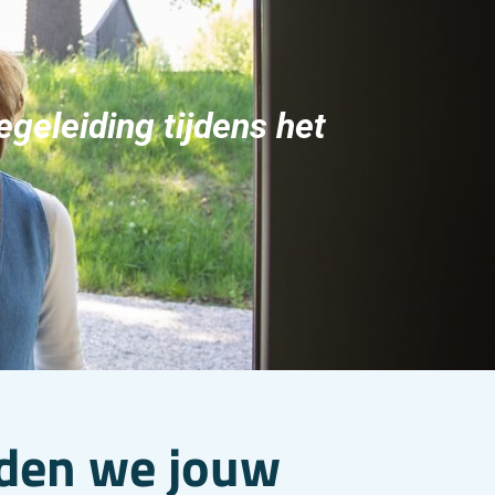
egeleiding tijdens het
den we jouw