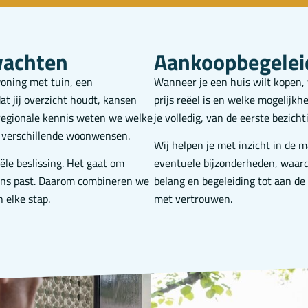
wachten
Aankoopbegeleid
woning met tuin, een
Wanneer je een huis wilt kopen, 
at jij overzicht houdt, kansen
prijs reëel is en welke mogelijk
 regionale kennis weten we welke
je volledig, van de eerste bezich
 verschillende woonwensen.
Wij helpen je met inzicht in de
ële beslissing. Het gaat om
eventuele bijzonderheden, waard
gens past. Daarom combineren we
belang en begeleiding tot aan de 
 elke stap.
met vertrouwen.