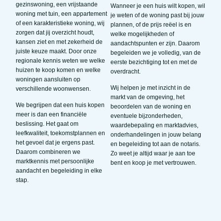
gezinswoning, een vrijstaande
Wanneer je een huis wilt kopen, wil
woning met tuin, een appartement
je weten of de woning past bij jouw
of een karakteristieke woning, wij
plannen, of de prijs reëel is en
zorgen dat jij overzicht houdt,
welke mogelijkheden of
kansen ziet en met zekerheid de
aandachtspunten er zijn. Daarom
juiste keuze maakt. Door onze
begeleiden we je volledig, van de
regionale kennis weten we welke
eerste bezichtiging tot en met de
huizen te koop komen en welke
overdracht.
woningen aansluiten op
Wij helpen je met inzicht in de
verschillende woonwensen.
markt van de omgeving, het
We begrijpen dat een huis kopen
beoordelen van de woning en
meer is dan een financiële
eventuele bijzonderheden,
beslissing. Het gaat om
waardebepaling en marktadvies,
leefkwaliteit, toekomstplannen en
onderhandelingen in jouw belang
het gevoel dat je ergens past.
en begeleiding tot aan de notaris.
Daarom combineren we
Zo weet je altijd waar je aan toe
marktkennis met persoonlijke
bent en koop je met vertrouwen.
aandacht en begeleiding in elke
stap.