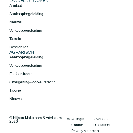
LANDELIJK WONEN
Aanbod
Aankoopbegeleiding
Nieuws
Verkoopbegeleiding
Taxatie
Referenties
AGRARISCH
Aankoopbegeleiding
Verkoopbegeleiding
Fosfaatstroom
Onteigening-voorkeursrecht
Taxatie
Nieuws
© Klijsen Makelaars & Adviseurs
Move login
Over ons
2026
Contact
Disclaimer
Privacy statement