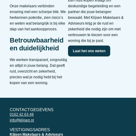
Een huis kopen vraagt om
Onze makelaars verbinden
deskundige begeleiding en een
ervaring met een scherpe blik. We
partner die jouw belangen
herkennen potentie, zien risico’s
bewaakt. Met Klijsen Makelaars &
en weten wat belangrijk is bij elke
Adviseurs krijg je de rust en
stap van het aankoopproces.
zekerheid die nodig zijn om met
vertrouwen te kiezen voor een
Betrouwbaarheid
woning die bij je past.
en duidelijkheid
Laat het ons weten
We werken transparant, zorgvuldig
en altijd in jouw belang. Dat geeft
rust, overzicht en zekerheid,
precies wat je nodig hebt bij het
kopen van een woning.
CONTACTGEGEVENS
0162 42 63 48
info@klijsen.nl
VESTIGINGSADRES
Klijsen Makelaars & Adviseurs