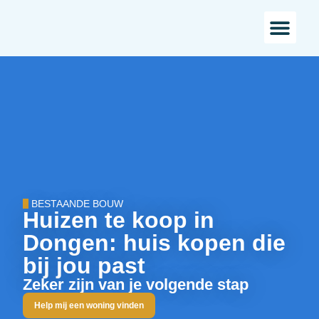
Bestaande bou
Landelijk w
BESTAANDE BOUW
Huizen te koop in
Dongen: huis kopen die
bij jou past
Zeker zijn van je volgende stap
Help mij een woning vinden