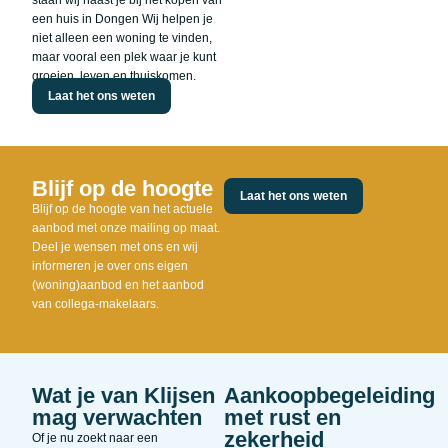
staan wij naast je bij het kopen van
een huis in Dongen Wij helpen je
niet alleen een woning te vinden,
maar vooral een plek waar je kunt
groeien, leven en thuiskomen.
Laat het ons weten
Blijf op de hoogte
Laat het ons weten
Blijf op de hoogte van het actuele
aanbod met onze mailing op maat.
Deel je wensen met ons en wij
informeren je over ons eigen
(woning)aanbod en het aanbod
van collega-makelaars.
Wat je van Klijsen
Aankoopbegeleiding
mag verwachten
met rust en
zekerheid
Of je nu zoekt naar een