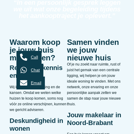
“In een persoonlijk gesprek leggen
we uit wat onze begeleiding tijdens
het aankooptraject je oplevert.”
Waarom koop
Samen vinden
je jouw huis
we jouw
met Klijsen?
nieuwe huis
Call
Of je nu zoekt naar ruimte, rust of
Regionale kennis
Chat
juist het gemak van een centrale
en inzicht
ligging, wij helpen je om jouw
ideale woning te vinden. Met ons
Email
Wij kennen de omgeving en de
netwerk, onze ervaring en onze
kansen. Omdat we weten welke
persoonlijke aanpak zetten we
huizen te koop komen, soms nog
samen de stap naar jouw nieuwe
vóór ze online verschijnen, kunnen
thuis.
we gericht adviseren.
Jouw makelaar in
Deskundigheid in
Noord-Brabant
wonen