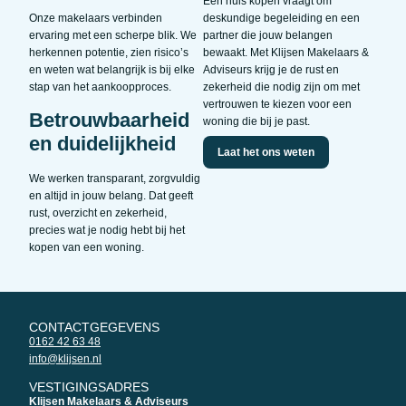
Een huis kopen vraagt om
Onze makelaars verbinden
deskundige begeleiding en een
ervaring met een scherpe blik. We
partner die jouw belangen
herkennen potentie, zien risico’s
bewaakt. Met Klijsen Makelaars &
en weten wat belangrijk is bij elke
Adviseurs krijg je de rust en
stap van het aankoopproces.
zekerheid die nodig zijn om met
vertrouwen te kiezen voor een
Betrouwbaarheid
woning die bij je past.
en duidelijkheid
Laat het ons weten
We werken transparant, zorgvuldig
en altijd in jouw belang. Dat geeft
rust, overzicht en zekerheid,
precies wat je nodig hebt bij het
kopen van een woning.
CONTACTGEGEVENS
0162 42 63 48
info@klijsen.nl
VESTIGINGSADRES
Klijsen Makelaars & Adviseurs