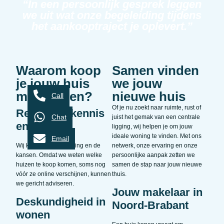
“In een persoonlijk gesprek leggen
we uit wat onze begeleiding tijdens
het aankooptraject je oplevert.”
Waarom koop
Samen vinden
je jouw huis
we jouw
met Klijsen?
nieuwe huis
Call
Of je nu zoekt naar ruimte, rust of
Regionale kennis
Chat
juist het gemak van een centrale
en inzicht
ligging, wij helpen je om jouw
ideale woning te vinden. Met ons
Email
Wij kennen de omgeving en de
netwerk, onze ervaring en onze
kansen. Omdat we weten welke
persoonlijke aanpak zetten we
huizen te koop komen, soms nog
samen de stap naar jouw nieuwe
vóór ze online verschijnen, kunnen
thuis.
we gericht adviseren.
Jouw makelaar in
Deskundigheid in
Noord-Brabant
wonen