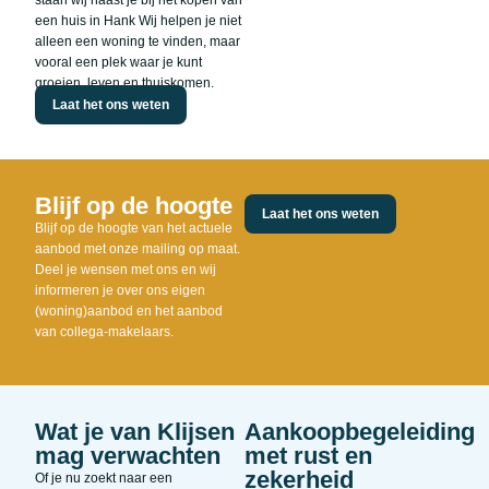
staan wij naast je bij het kopen van
een huis in Hank Wij helpen je niet
alleen een woning te vinden, maar
vooral een plek waar je kunt
groeien, leven en thuiskomen.
Laat het ons weten
Blijf op de hoogte
Laat het ons weten
Blijf op de hoogte van het actuele
aanbod met onze mailing op maat.
Deel je wensen met ons en wij
informeren je over ons eigen
(woning)aanbod en het aanbod
van collega-makelaars.
Wat je van Klijsen
Aankoopbegeleiding
mag verwachten
met rust en
zekerheid
Of je nu zoekt naar een