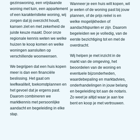
gezinswoning, een vrijstaande
Wanneer je een huis wilt kopen, wil
woning met tuin, een appartement
je weten of de woning past bij jouw
of een karakteristieke woning, wij
plannen, of de prijs reëel is en
zorgen dat jij overzicht houdt,
welke mogelijkheden of
kansen ziet en met zekerheid de
aandachtspunten er zijn. Daarom
juiste keuze maakt. Door onze
begeleiden we je volledig, van de
regionale kennis weten we welke
eerste bezichtiging tot en met de
huizen te koop komen en welke
overdracht.
woningen aansluiten op
Wij helpen je met inzicht in de
verschillende woonwensen.
markt van de omgeving, het
We begrijpen dat een huis kopen
beoordelen van de woning en
meer is dan een financiële
eventuele bijzonderheden,
beslissing. Het gaat om
waardebepaling en marktadvies,
leefkwaliteit, toekomstplannen en
onderhandelingen in jouw belang
het gevoel dat je ergens past.
en begeleiding tot aan de notaris.
Daarom combineren we
Zo weet je altijd waar je aan toe
marktkennis met persoonlijke
bent en koop je met vertrouwen.
aandacht en begeleiding in elke
stap.