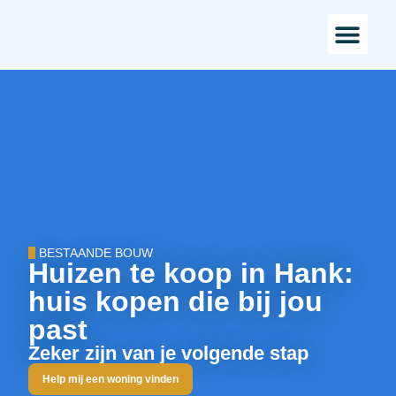
Bestaande bou
Landelijk w
BESTAANDE BOUW
Huizen te koop in Hank:
huis kopen die bij jou
past
Zeker zijn van je volgende stap
Help mij een woning vinden