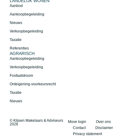
LANDELIJK WONEN
Aanbod
Aankoopbegeleiding
Nieuws
Verkoopbegeleiding
Taxatie
Referenties
AGRARISCH
Aankoopbegeleiding
Verkoopbegeleiding
Fosfaatstroom
Onteigening-voorkeursrecht
Taxatie
Nieuws
© Klijsen Makelaars & Adviseurs
Move login
Over ons
2026
Contact
Disclaimer
Privacy statement