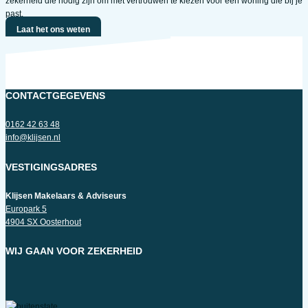
zekerheid die nodig zijn om met vertrouwen te kiezen voor een woning die bij je
past.
Laat het ons weten
CONTACTGEGEVENS
0162 42 63 48
info@klijsen.nl
VESTIGINGSADRES
Klijsen Makelaars & Adviseurs
Europark 5
4904 SX Oosterhout
WIJ GAAN VOOR ZEKERHEID