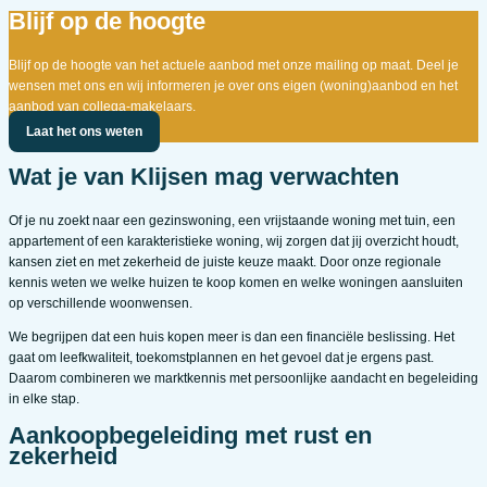
Blijf op de hoogte
Blijf op de hoogte van het actuele aanbod met onze mailing op maat. Deel je
wensen met ons en wij informeren je over ons eigen (woning)aanbod en het
aanbod van collega-makelaars.
Laat het ons weten
Wat je van Klijsen mag verwachten
Of je nu zoekt naar een gezinswoning, een vrijstaande woning met tuin, een
appartement of een karakteristieke woning, wij zorgen dat jij overzicht houdt,
kansen ziet en met zekerheid de juiste keuze maakt. Door onze regionale
kennis weten we welke huizen te koop komen en welke woningen aansluiten
op verschillende woonwensen.
We begrijpen dat een huis kopen meer is dan een financiële beslissing. Het
gaat om leefkwaliteit, toekomstplannen en het gevoel dat je ergens past.
Daarom combineren we marktkennis met persoonlijke aandacht en begeleiding
in elke stap.
Aankoopbegeleiding met rust en
zekerheid