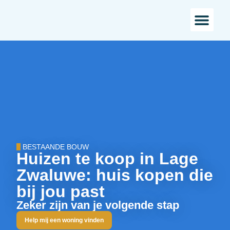
Bestaande bou
Landelijk w
BESTAANDE BOUW
Huizen te koop in Lage
Zwaluwe: huis kopen die
bij jou past
Zeker zijn van je volgende stap
Help mij een woning vinden