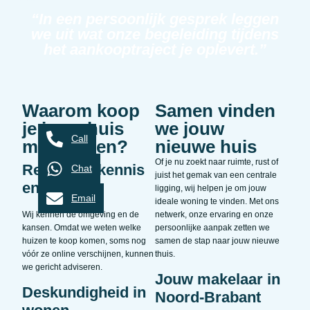
“In een persoonlijk gesprek leggen
we uit wat onze begeleiding tijdens
het aankooptraject je oplevert.”
Waarom koop
Samen vinden
je jouw huis
we jouw
Call
met Klijsen?
nieuwe huis
Of je nu zoekt naar ruimte, rust of
Regionale kennis
Chat
juist het gemak van een centrale
en inzicht
ligging, wij helpen je om jouw
Email
ideale woning te vinden. Met ons
Wij kennen de omgeving en de
netwerk, onze ervaring en onze
kansen. Omdat we weten welke
persoonlijke aanpak zetten we
huizen te koop komen, soms nog
samen de stap naar jouw nieuwe
vóór ze online verschijnen, kunnen
thuis.
we gericht adviseren.
Jouw makelaar in
Deskundigheid in
Noord-Brabant