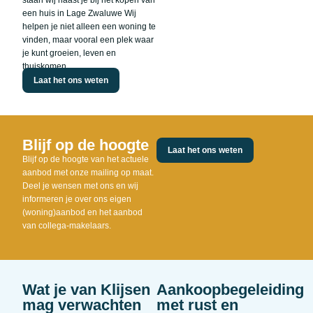
staan wij naast je bij het kopen van
een huis in Lage Zwaluwe Wij
helpen je niet alleen een woning te
vinden, maar vooral een plek waar
je kunt groeien, leven en
thuiskomen.
Laat het ons weten
Blijf op de hoogte
Laat het ons weten
Blijf op de hoogte van het actuele
aanbod met onze mailing op maat.
Deel je wensen met ons en wij
informeren je over ons eigen
(woning)aanbod en het aanbod
van collega-makelaars.
Wat je van Klijsen
Aankoopbegeleiding
mag verwachten
met rust en