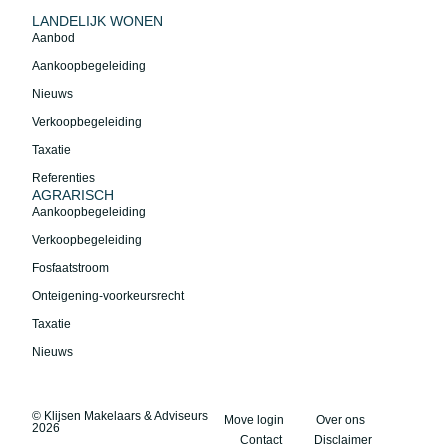
LANDELIJK WONEN
Aanbod
Aankoopbegeleiding
Nieuws
Verkoopbegeleiding
Taxatie
Referenties
AGRARISCH
Aankoopbegeleiding
Verkoopbegeleiding
Fosfaatstroom
Onteigening-voorkeursrecht
Taxatie
Nieuws
© Klijsen Makelaars & Adviseurs
Move login
Over ons
2026
Contact
Disclaimer