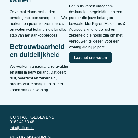
wonen
Een huis kopen vraagt om
Onze makelaars verbinden
deskundige begeleiding en een
ervaring met een scherpe blik. We
partner die jouw belangen
herkennen potentie, zien risico’s
bewaakt. Met Klijsen Makelaars &
en weten wat belangrijk is bij elke
Adviseurs krijg je de rust en
stap van het aankoopproces.
zekerheid die nodig zijn om met
vertrouwen te kiezen voor een
Betrouwbaarheid
woning die bij je past.
en duidelijkheid
Laat het ons weten
We werken transparant, zorgvuldig
en altijd in jouw belang. Dat geeft
rust, overzicht en zekerheid,
precies wat je nodig hebt bij het
kopen van een woning.
CONTACTGEGEVENS
0162 42 63 48
info@klijsen.nl
VESTIGINGSADRES