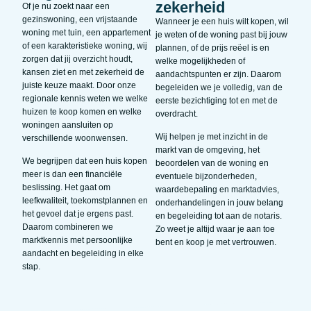
zekerheid
Of je nu zoekt naar een
gezinswoning, een vrijstaande
Wanneer je een huis wilt kopen, wil
woning met tuin, een appartement
je weten of de woning past bij jouw
of een karakteristieke woning, wij
plannen, of de prijs reëel is en
zorgen dat jij overzicht houdt,
welke mogelijkheden of
kansen ziet en met zekerheid de
aandachtspunten er zijn. Daarom
juiste keuze maakt. Door onze
begeleiden we je volledig, van de
regionale kennis weten we welke
eerste bezichtiging tot en met de
huizen te koop komen en welke
overdracht.
woningen aansluiten op
Wij helpen je met inzicht in de
verschillende woonwensen.
markt van de omgeving, het
We begrijpen dat een huis kopen
beoordelen van de woning en
meer is dan een financiële
eventuele bijzonderheden,
beslissing. Het gaat om
waardebepaling en marktadvies,
leefkwaliteit, toekomstplannen en
onderhandelingen in jouw belang
het gevoel dat je ergens past.
en begeleiding tot aan de notaris.
Daarom combineren we
Zo weet je altijd waar je aan toe
marktkennis met persoonlijke
bent en koop je met vertrouwen.
aandacht en begeleiding in elke
stap.