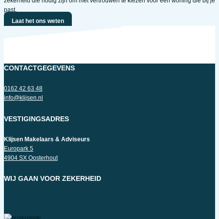
zekerheid die nodig zijn om met vertrouwen te kiezen voor een woning die bij je
past.
Laat het ons weten
CONTACTGEGEVENS
0162 42 63 48
info@klijsen.nl
VESTIGINGSADRES
Klijsen Makelaars & Adviseurs
Europark 5
4904 SX Oosterhout
WIJ GAAN VOOR ZEKERHEID