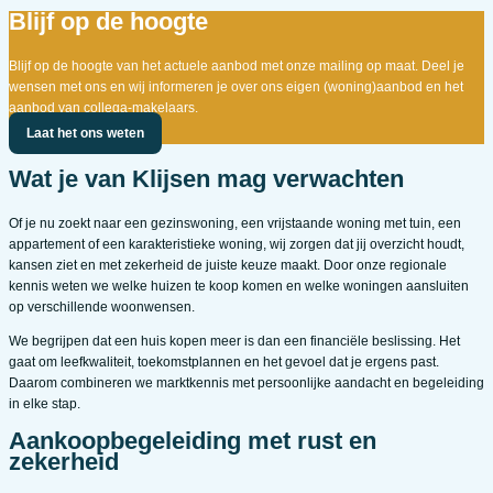
Blijf op de hoogte
Blijf op de hoogte van het actuele aanbod met onze mailing op maat. Deel je
wensen met ons en wij informeren je over ons eigen (woning)aanbod en het
aanbod van collega-makelaars.
Laat het ons weten
Wat je van Klijsen mag verwachten
Of je nu zoekt naar een gezinswoning, een vrijstaande woning met tuin, een
appartement of een karakteristieke woning, wij zorgen dat jij overzicht houdt,
kansen ziet en met zekerheid de juiste keuze maakt. Door onze regionale
kennis weten we welke huizen te koop komen en welke woningen aansluiten
op verschillende woonwensen.
We begrijpen dat een huis kopen meer is dan een financiële beslissing. Het
gaat om leefkwaliteit, toekomstplannen en het gevoel dat je ergens past.
Daarom combineren we marktkennis met persoonlijke aandacht en begeleiding
in elke stap.
Aankoopbegeleiding met rust en
zekerheid