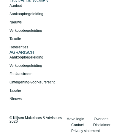
LANDELIJK WONEN
Aanbod
Aankoopbegeleiding
Nieuws
Verkoopbegeleiding
Taxatie
Referenties
AGRARISCH
Aankoopbegeleiding
Verkoopbegeleiding
Fosfaatstroom
Onteigening-voorkeursrecht
Taxatie
Nieuws
© Klijsen Makelaars & Adviseurs
Move login
Over ons
2026
Contact
Disclaimer
Privacy statement