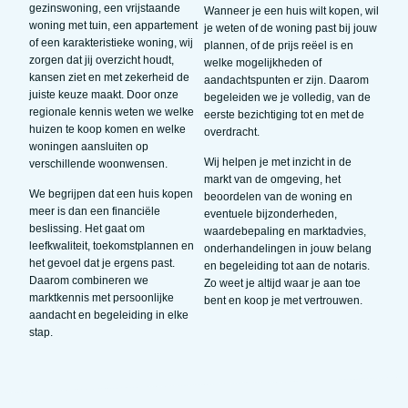
gezinswoning, een vrijstaande
Wanneer je een huis wilt kopen, wil
woning met tuin, een appartement
je weten of de woning past bij jouw
of een karakteristieke woning, wij
plannen, of de prijs reëel is en
zorgen dat jij overzicht houdt,
welke mogelijkheden of
kansen ziet en met zekerheid de
aandachtspunten er zijn. Daarom
juiste keuze maakt. Door onze
begeleiden we je volledig, van de
regionale kennis weten we welke
eerste bezichtiging tot en met de
huizen te koop komen en welke
overdracht.
woningen aansluiten op
Wij helpen je met inzicht in de
verschillende woonwensen.
markt van de omgeving, het
We begrijpen dat een huis kopen
beoordelen van de woning en
meer is dan een financiële
eventuele bijzonderheden,
beslissing. Het gaat om
waardebepaling en marktadvies,
leefkwaliteit, toekomstplannen en
onderhandelingen in jouw belang
het gevoel dat je ergens past.
en begeleiding tot aan de notaris.
Daarom combineren we
Zo weet je altijd waar je aan toe
marktkennis met persoonlijke
bent en koop je met vertrouwen.
aandacht en begeleiding in elke
stap.