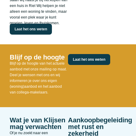
staan wij naast je bij het kopen van
een huis in Riel Wij helpen je niet
alleen een woning te vinden, maar
vooral een plek waar je kunt
groeien, leven en thuiskomen.
Laat het ons weten
Blijf op de hoogte
Laat het ons weten
Blijf op de hoogte van het actuele
aanbod met onze mailing op maat.
Deel je wensen met ons en wij
informeren je over ons eigen
(woning)aanbod en het aanbod
van collega-makelaars.
Wat je van Klijsen
Aankoopbegeleiding
mag verwachten
met rust en
zekerheid
Of je nu zoekt naar een