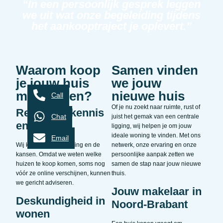
“In een persoonlijk gesprek leggen
we uit wat onze begeleiding tijdens
het aankooptraject je oplevert.”
Waarom koop
Samen vinden
je jouw huis
we jouw
met Klijsen?
nieuwe huis
Call
Of je nu zoekt naar ruimte, rust of
Regionale kennis
Chat
juist het gemak van een centrale
en inzicht
ligging, wij helpen je om jouw
ideale woning te vinden. Met ons
Email
Wij kennen de omgeving en de
netwerk, onze ervaring en onze
kansen. Omdat we weten welke
persoonlijke aanpak zetten we
huizen te koop komen, soms nog
samen de stap naar jouw nieuwe
vóór ze online verschijnen, kunnen
thuis.
we gericht adviseren.
Jouw makelaar in
Deskundigheid in
Noord-Brabant
wonen