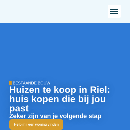
Bestaande bou
Landelijk w
BESTAANDE BOUW
Huizen te koop in Riel:
huis kopen die bij jou
past
Zeker zijn van je volgende stap
Help mij een woning vinden