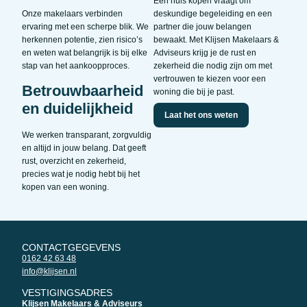
Een huis kopen vraagt om
Onze makelaars verbinden
deskundige begeleiding en een
ervaring met een scherpe blik. We
partner die jouw belangen
herkennen potentie, zien risico’s
bewaakt. Met Klijsen Makelaars &
en weten wat belangrijk is bij elke
Adviseurs krijg je de rust en
stap van het aankoopproces.
zekerheid die nodig zijn om met
vertrouwen te kiezen voor een
Betrouwbaarheid
woning die bij je past.
en duidelijkheid
Laat het ons weten
We werken transparant, zorgvuldig
en altijd in jouw belang. Dat geeft
rust, overzicht en zekerheid,
precies wat je nodig hebt bij het
kopen van een woning.
CONTACTGEGEVENS
0162 42 63 48
info@klijsen.nl
VESTIGINGSADRES
Klijsen Makelaars & Adviseurs