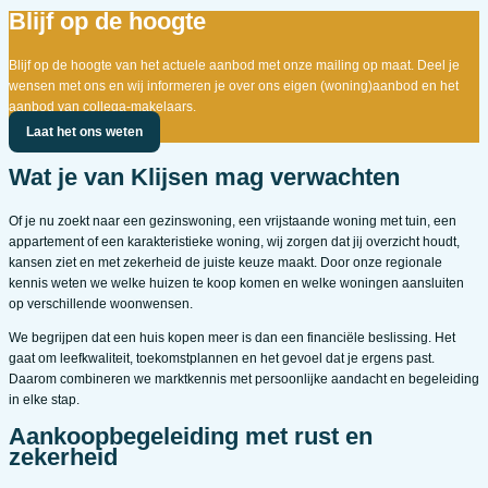
Blijf op de hoogte
Blijf op de hoogte van het actuele aanbod met onze mailing op maat. Deel je
wensen met ons en wij informeren je over ons eigen (woning)aanbod en het
aanbod van collega-makelaars.
Laat het ons weten
Wat je van Klijsen mag verwachten
Of je nu zoekt naar een gezinswoning, een vrijstaande woning met tuin, een
appartement of een karakteristieke woning, wij zorgen dat jij overzicht houdt,
kansen ziet en met zekerheid de juiste keuze maakt. Door onze regionale
kennis weten we welke huizen te koop komen en welke woningen aansluiten
op verschillende woonwensen.
We begrijpen dat een huis kopen meer is dan een financiële beslissing. Het
gaat om leefkwaliteit, toekomstplannen en het gevoel dat je ergens past.
Daarom combineren we marktkennis met persoonlijke aandacht en begeleiding
in elke stap.
Aankoopbegeleiding met rust en
zekerheid