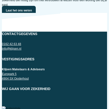
zekerheid die nodig zijn om met vertrouwen te kiezen voor een woning die bij je
past.
Laat het ons weten
CONTACTGEGEVENS
0162 42 63 48
info@klijsen.nl
VESTIGINGSADRES
Klijsen Makelaars & Adviseurs
Europark 5
4904 SX Oosterhout
WIJ GAAN VOOR ZEKERHEID