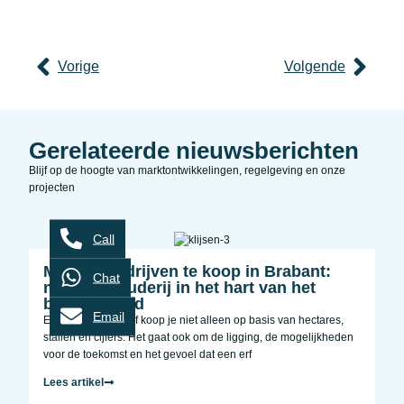
Vorige
Volgende
Gerelateerde nieuwsberichten
Blijf op de hoogte van marktontwikkelingen, regelgeving en onze
projecten
Call
Melkveebedrijven te koop in Brabant:
Chat
melkveehouderij in het hart van het
buitengebied
Email
Een melkveebedrijf koop je niet alleen op basis van hectares,
stallen en cijfers. Het gaat ook om de ligging, de mogelijkheden
voor de toekomst en het gevoel dat een erf
Lees artikel