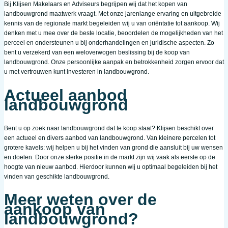
Bij Klijsen Makelaars en Adviseurs begrijpen wij dat het kopen van
landbouwgrond maatwerk vraagt. Met onze jarenlange ervaring en uitgebreide
kennis van de regionale markt begeleiden wij u van oriëntatie tot aankoop. Wij
denken met u mee over de beste locatie, beoordelen de mogelijkheden van het
perceel en ondersteunen u bij onderhandelingen en juridische aspecten. Zo
bent u verzekerd van een weloverwogen beslissing bij de koop van
landbouwgrond. Onze persoonlijke aanpak en betrokkenheid zorgen ervoor dat
u met vertrouwen kunt investeren in landbouwgrond.
Actueel aanbod
landbouwgrond
Bent u op zoek naar landbouwgrond dat te koop staat? Klijsen beschikt over
een actueel en divers aanbod van landbouwgrond. Van kleinere percelen tot
grotere kavels: wij helpen u bij het vinden van grond die aansluit bij uw wensen
en doelen. Door onze sterke positie in de markt zijn wij vaak als eerste op de
hoogte van nieuw aanbod. Hierdoor kunnen wij u optimaal begeleiden bij het
vinden van geschikte landbouwgrond.
Meer weten over de
aankoop van
landbouwgrond?