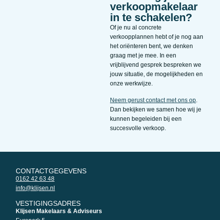
verkoopmakelaar
in te schakelen?
Of je nu al concrete
verkoopplannen hebt of je nog aan
het oriënteren bent, we denken
graag met je mee. In een
vrijblijvend gesprek bespreken we
jouw situatie, de mogelijkheden en
onze werkwijze.
Neem gerust contact met ons op
.
Dan bekijken we samen hoe wij je
kunnen begeleiden bij een
succesvolle verkoop.
CONTACTGEGEVENS
0162 42 63 48
info@klijsen.nl
VESTIGINGSADRES
Klijsen Makelaars & Adviseurs