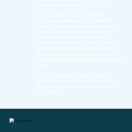
keuzes op het juiste moment.
Als verkoopmakelaar zorgen wij voor een
realistische waardebepaling en een duidelijke
verkoopstrategie die aansluit bij jouw situatie en
wensen. We besteden veel aandacht aan een
professionele presentatie van de woning,
begeleiden bezichtigingen zorgvuldig en nemen de
onderhandelingen over prijs en voorwaarden uit
handen. Ook na overeenstemming blijven we
betrokken en begeleiden we het traject tot en met de
notaris.
Alles is erop gericht om het verkoopproces
zorgvuldig te laten verlopen en te komen tot een
succesvolle verkoop waar je met een goed gevoel
op terugkijkt.