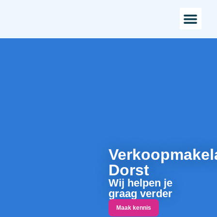
Bestaande bou
Landelijk w
Verkoopmakel
Dorst
Wij helpen je
graag verder
Maak kennis