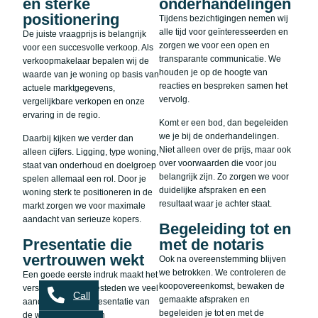
en sterke
onderhandelingen
positionering
Tijdens bezichtigingen nemen wij
alle tijd voor geïnteresseerden en
De juiste vraagprijs is belangrijk
zorgen we voor een open en
voor een succesvolle verkoop. Als
transparante communicatie. We
verkoopmakelaar bepalen wij de
houden je op de hoogte van
waarde van je woning op basis van
reacties en bespreken samen het
actuele marktgegevens,
vervolg.
vergelijkbare verkopen en onze
ervaring in de regio.
Komt er een bod, dan begeleiden
we je bij de onderhandelingen.
Daarbij kijken we verder dan
Niet alleen over de prijs, maar ook
alleen cijfers. Ligging, type woning,
over voorwaarden die voor jou
staat van onderhoud en doelgroep
belangrijk zijn. Zo zorgen we voor
spelen allemaal een rol. Door je
duidelijke afspraken en een
woning sterk te positioneren in de
resultaat waar je achter staat.
markt zorgen we voor maximale
aandacht van serieuze kopers.
Begeleiding tot en
Presentatie die
met de notaris
vertrouwen wekt
Ook na overeenstemming blijven
we betrokken. We controleren de
Een goede eerste indruk maakt het
koopovereenkomst, bewaken de
verschil. Daarom besteden we veel
Call
gemaakte afspraken en
aandacht aan de presentatie van
begeleiden je tot en met de
de woning. Denk aan