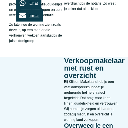
Chat
overdracht bij de notaris. Zo weet
professionele fotografie, duidelijke
je zeker dat alles klopt.
en eerlijke omschrijvingen en een
Email
verzorgde online presentatie.
Zo laten we de woning zien zoals
deze is, op een manier die
vertrouwen wekt en aansluit bij de
juiste doelgroep.
Verkoopmakelaar
met rust en
overzicht
Bij Klijsen Makelaars heb je één
vast aanspreekpunt dat je
gedurende het hele traject
begeleidt. Dat zorgt voor korte
lijnen, duidelijkheid en vertrouwen.
Wij nemen je zorgen uit handen,
zodat jij met rust en overzicht je
woning kunt verkopen.
Overweeg je een