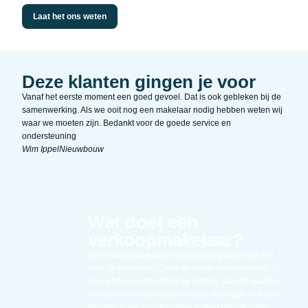
Laat het ons weten
Deze klanten gingen je voor
Vanaf het eerste moment een goed gevoel. Dat is ook gebleken bij de
Zeer 
samenwerking. Als we ooit nog een makelaar nodig hebben weten wij
Duidel
waar we moeten zijn. Bedankt voor de goede service en
vrien
ondersteuning
Kim F
Wim Ippel
Nieuwbouw
Wat doet een
verkoopmakelaar?
Een verkoopmakelaar begeleidt je gedurende het
hele verkooptraject, van de eerste kennismaking tot
en met de overdracht bij de notaris. Daarbij gaat het
niet alleen om het daadwerkelijk verkopen van een
woning, maar vooral om het maken van de juiste