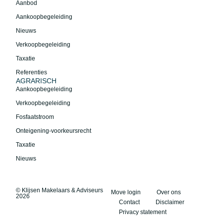
Aanbod
Aankoopbegeleiding
Nieuws
Verkoopbegeleiding
Taxatie
Referenties
AGRARISCH
Aankoopbegeleiding
Verkoopbegeleiding
Fosfaatstroom
Onteigening-voorkeursrecht
Taxatie
Nieuws
© Klijsen Makelaars & Adviseurs
Move login
Over ons
2026
Contact
Disclaimer
Privacy statement