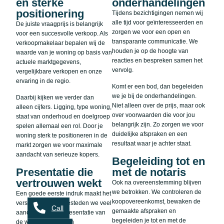
en sterke
onderhandelingen
positionering
Tijdens bezichtigingen nemen wij
alle tijd voor geïnteresseerden en
De juiste vraagprijs is belangrijk
zorgen we voor een open en
voor een succesvolle verkoop. Als
transparante communicatie. We
verkoopmakelaar bepalen wij de
houden je op de hoogte van
waarde van je woning op basis van
reacties en bespreken samen het
actuele marktgegevens,
vervolg.
vergelijkbare verkopen en onze
ervaring in de regio.
Komt er een bod, dan begeleiden
we je bij de onderhandelingen.
Daarbij kijken we verder dan
Niet alleen over de prijs, maar ook
alleen cijfers. Ligging, type woning,
over voorwaarden die voor jou
staat van onderhoud en doelgroep
belangrijk zijn. Zo zorgen we voor
spelen allemaal een rol. Door je
duidelijke afspraken en een
woning sterk te positioneren in de
resultaat waar je achter staat.
markt zorgen we voor maximale
aandacht van serieuze kopers.
Begeleiding tot en
Presentatie die
met de notaris
vertrouwen wekt
Ook na overeenstemming blijven
we betrokken. We controleren de
Een goede eerste indruk maakt het
koopovereenkomst, bewaken de
verschil. Daarom besteden we veel
Call
gemaakte afspraken en
aandacht aan de presentatie van
begeleiden je tot en met de
de woning. Denk aan