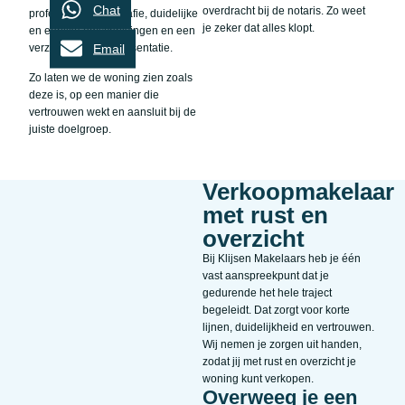
Chat
overdracht bij de notaris. Zo weet
professionele fotografie, duidelijke
je zeker dat alles klopt.
en eerlijke omschrijvingen en een
Email
verzorgde online presentatie.
Zo laten we de woning zien zoals
deze is, op een manier die
vertrouwen wekt en aansluit bij de
juiste doelgroep.
Verkoopmakelaar
met rust en
overzicht
Bij Klijsen Makelaars heb je één
vast aanspreekpunt dat je
gedurende het hele traject
begeleidt. Dat zorgt voor korte
lijnen, duidelijkheid en vertrouwen.
Wij nemen je zorgen uit handen,
zodat jij met rust en overzicht je
woning kunt verkopen.
Overweeg je een