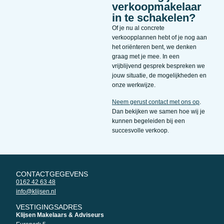
verkoopmakelaar
in te schakelen?
Of je nu al concrete
verkoopplannen hebt of je nog aan
het oriënteren bent, we denken
graag met je mee. In een
vrijblijvend gesprek bespreken we
jouw situatie, de mogelijkheden en
onze werkwijze.
Neem gerust contact met ons op
.
Dan bekijken we samen hoe wij je
kunnen begeleiden bij een
succesvolle verkoop.
CONTACTGEGEVENS
0162 42 63 48
info@klijsen.nl
VESTIGINGSADRES
Klijsen Makelaars & Adviseurs