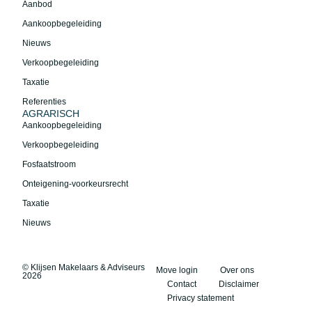
Aanbod
Aankoopbegeleiding
Nieuws
Verkoopbegeleiding
Taxatie
Referenties
AGRARISCH
Aankoopbegeleiding
Verkoopbegeleiding
Fosfaatstroom
Onteigening-voorkeursrecht
Taxatie
Nieuws
© Klijsen Makelaars & Adviseurs
Move login
Over ons
2026
Contact
Disclaimer
Privacy statement