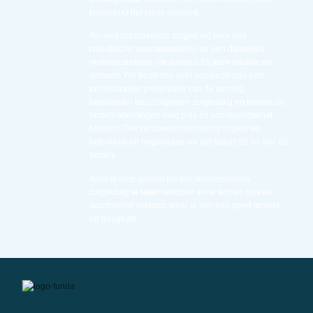
keuzes op het juiste moment.
Als verkoopmakelaar zorgen wij voor een
realistische waardebepaling en een duidelijke
verkoopstrategie die aansluit bij jouw situatie en
wensen. We besteden veel aandacht aan een
professionele presentatie van de woning,
begeleiden bezichtigingen zorgvuldig en nemen de
onderhandelingen over prijs en voorwaarden uit
handen. Ook na overeenstemming blijven we
betrokken en begeleiden we het traject tot en met de
notaris.
Alles is erop gericht om het verkoopproces
zorgvuldig te laten verlopen en te komen tot een
succesvolle verkoop waar je met een goed gevoel
op terugkijkt.