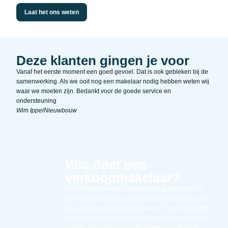
Laat het ons weten
Deze klanten gingen je voor
Vanaf het eerste moment een goed gevoel. Dat is ook gebleken bij de
Zeer 
samenwerking. Als we ooit nog een makelaar nodig hebben weten wij
Duidel
waar we moeten zijn. Bedankt voor de goede service en
vrien
ondersteuning
Kim F
Wim Ippel
Nieuwbouw
Wat doet een
verkoopmakelaar?
Een verkoopmakelaar begeleidt je gedurende het
hele verkooptraject, van de eerste kennismaking tot
en met de overdracht bij de notaris. Daarbij gaat het
niet alleen om het daadwerkelijk verkopen van een
woning, maar vooral om het maken van de juiste