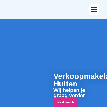
Bestaande bou
Landelijk w
Verkoopmakel
Hulten
Wij helpen je
graag verder
Maak kennis