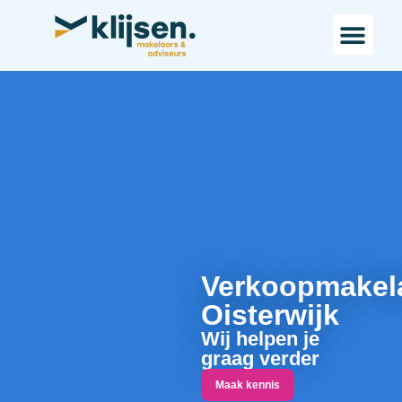
Bestaande bou
Landelijk w
Verkoopmakel
Oisterwijk
Wij helpen je
graag verder
Maak kennis