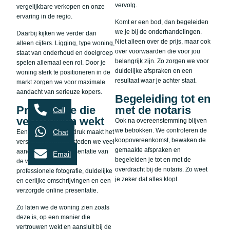
vervolg.
vergelijkbare verkopen en onze
ervaring in de regio.
Komt er een bod, dan begeleiden
we je bij de onderhandelingen.
Daarbij kijken we verder dan
Niet alleen over de prijs, maar ook
alleen cijfers. Ligging, type woning,
over voorwaarden die voor jou
staat van onderhoud en doelgroep
belangrijk zijn. Zo zorgen we voor
spelen allemaal een rol. Door je
duidelijke afspraken en een
woning sterk te positioneren in de
resultaat waar je achter staat.
markt zorgen we voor maximale
aandacht van serieuze kopers.
Begeleiding tot en
Presentatie die
met de notaris
Call
vertrouwen wekt
Ook na overeenstemming blijven
we betrokken. We controleren de
Chat
Een goede eerste indruk maakt het
koopovereenkomst, bewaken de
verschil. Daarom besteden we veel
gemaakte afspraken en
aandacht aan de presentatie van
Email
begeleiden je tot en met de
de woning. Denk aan
overdracht bij de notaris. Zo weet
professionele fotografie, duidelijke
je zeker dat alles klopt.
en eerlijke omschrijvingen en een
verzorgde online presentatie.
Zo laten we de woning zien zoals
deze is, op een manier die
vertrouwen wekt en aansluit bij de