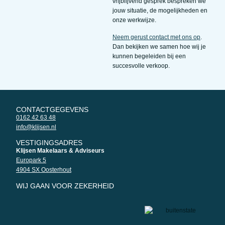
vrijblijvend gesprek bespreken we
jouw situatie, de mogelijkheden en
onze werkwijze.
Neem gerust contact met ons op
.
Dan bekijken we samen hoe wij je
kunnen begeleiden bij een
succesvolle verkoop.
CONTACTGEGEVENS
0162 42 63 48
info@klijsen.nl
VESTIGINGSADRES
Klijsen Makelaars & Adviseurs
Europark 5
4904 SX Oosterhout
WIJ GAAN VOOR ZEKERHEID