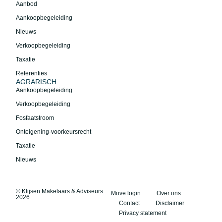
Aanbod
Aankoopbegeleiding
Nieuws
Verkoopbegeleiding
Taxatie
Referenties
AGRARISCH
Aankoopbegeleiding
Verkoopbegeleiding
Fosfaatstroom
Onteigening-voorkeursrecht
Taxatie
Nieuws
© Klijsen Makelaars & Adviseurs
Move login
Over ons
2026
Contact
Disclaimer
Privacy statement