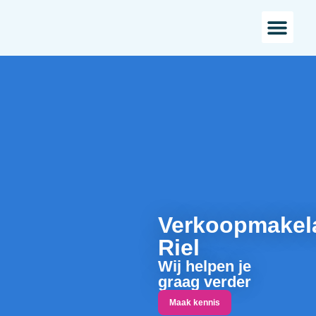
Bestaande bou
Landelijk w
Verkoopmakel
Riel
Wij helpen je
graag verder
Maak kennis