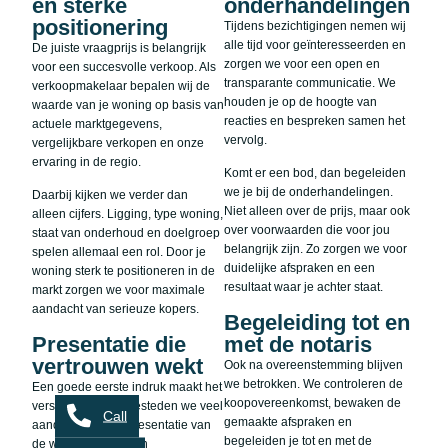
en sterke
onderhandelingen
positionering
Tijdens bezichtigingen nemen wij
alle tijd voor geïnteresseerden en
De juiste vraagprijs is belangrijk
zorgen we voor een open en
voor een succesvolle verkoop. Als
transparante communicatie. We
verkoopmakelaar bepalen wij de
houden je op de hoogte van
waarde van je woning op basis van
reacties en bespreken samen het
actuele marktgegevens,
vervolg.
vergelijkbare verkopen en onze
ervaring in de regio.
Komt er een bod, dan begeleiden
we je bij de onderhandelingen.
Daarbij kijken we verder dan
Niet alleen over de prijs, maar ook
alleen cijfers. Ligging, type woning,
over voorwaarden die voor jou
staat van onderhoud en doelgroep
belangrijk zijn. Zo zorgen we voor
spelen allemaal een rol. Door je
duidelijke afspraken en een
woning sterk te positioneren in de
resultaat waar je achter staat.
markt zorgen we voor maximale
aandacht van serieuze kopers.
Begeleiding tot en
Presentatie die
met de notaris
vertrouwen wekt
Ook na overeenstemming blijven
we betrokken. We controleren de
Een goede eerste indruk maakt het
koopovereenkomst, bewaken de
verschil. Daarom besteden we veel
Call
gemaakte afspraken en
aandacht aan de presentatie van
begeleiden je tot en met de
de woning. Denk aan