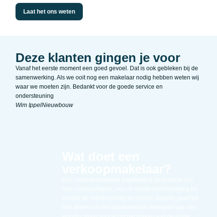
Laat het ons weten
Deze klanten gingen je voor
Vanaf het eerste moment een goed gevoel. Dat is ook gebleken bij de
Zeer 
samenwerking. Als we ooit nog een makelaar nodig hebben weten wij
Duidel
waar we moeten zijn. Bedankt voor de goede service en
vrien
ondersteuning
Kim F
Wim Ippel
Nieuwbouw
Wat doet een
verkoopmakelaar?
Een verkoopmakelaar begeleidt je gedurende het
hele verkooptraject, van de eerste kennismaking tot
en met de overdracht bij de notaris. Daarbij gaat het
niet alleen om het daadwerkelijk verkopen van een
woning, maar vooral om het maken van de juiste