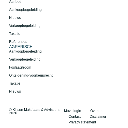
Aanbod
Aankoopbegeleiding
Nieuws
Verkoopbegeleiding
Taxatie
Referenties
AGRARISCH
Aankoopbegeleiding
Verkoopbegeleiding
Fosfaatstroom
Onteigening-voorkeursrecht
Taxatie
Nieuws
© Klijsen Makelaars & Adviseurs
Move login
Over ons
2026
Contact
Disclaimer
Privacy statement