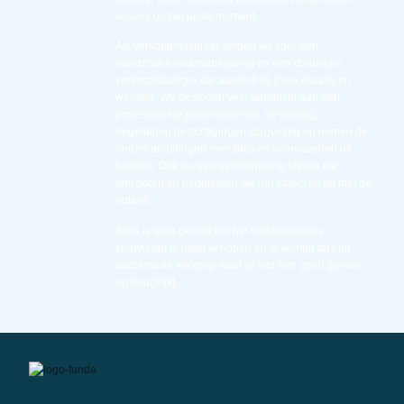
keuzes op het juiste moment.
Als verkoopmakelaar zorgen wij voor een
realistische waardebepaling en een duidelijke
verkoopstrategie die aansluit bij jouw situatie en
wensen. We besteden veel aandacht aan een
professionele presentatie van de woning,
begeleiden bezichtigingen zorgvuldig en nemen de
onderhandelingen over prijs en voorwaarden uit
handen. Ook na overeenstemming blijven we
betrokken en begeleiden we het traject tot en met de
notaris.
Alles is erop gericht om het verkoopproces
zorgvuldig te laten verlopen en te komen tot een
succesvolle verkoop waar je met een goed gevoel
op terugkijkt.