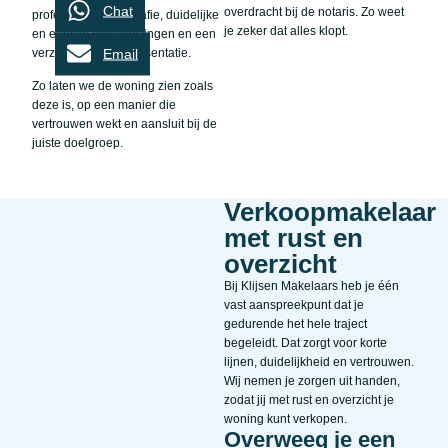
Chat
overdracht bij de notaris. Zo weet
professionele fotografie, duidelijke
je zeker dat alles klopt.
en eerlijke omschrijvingen en een
Email
verzorgde online presentatie.
Zo laten we de woning zien zoals
deze is, op een manier die
vertrouwen wekt en aansluit bij de
juiste doelgroep.
Verkoopmakelaar
met rust en
overzicht
Bij Klijsen Makelaars heb je één
vast aanspreekpunt dat je
gedurende het hele traject
begeleidt. Dat zorgt voor korte
lijnen, duidelijkheid en vertrouwen.
Wij nemen je zorgen uit handen,
zodat jij met rust en overzicht je
woning kunt verkopen.
Overweeg je een