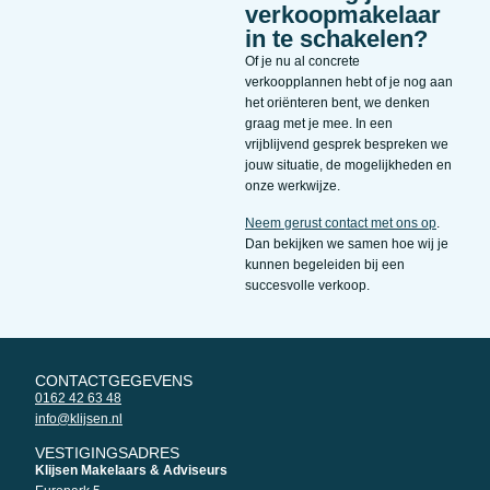
verkoopmakelaar
in te schakelen?
Of je nu al concrete
verkoopplannen hebt of je nog aan
het oriënteren bent, we denken
graag met je mee. In een
vrijblijvend gesprek bespreken we
jouw situatie, de mogelijkheden en
onze werkwijze.
Neem gerust contact met ons op
.
Dan bekijken we samen hoe wij je
kunnen begeleiden bij een
succesvolle verkoop.
CONTACTGEGEVENS
0162 42 63 48
info@klijsen.nl
VESTIGINGSADRES
Klijsen Makelaars & Adviseurs