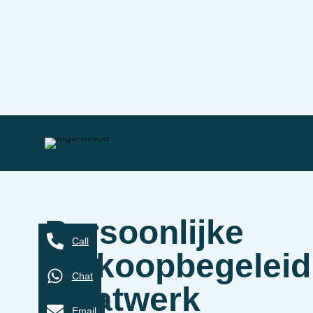
Persoonlijke
Call
verkoopbegeleid
Chat
maatwerk
Email