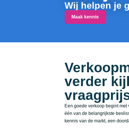
Wij helpen je 
Maak kennis
Verkoopm
verder kij
vraagprij
Een goede verkoop begint met v
één van de belangrijkste besli
kennis van de markt, een doorda