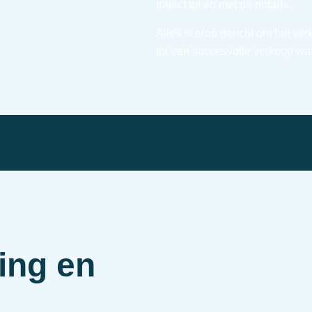
traject tot en met de notaris.
Alles is erop gericht om het ve
tot een succesvolle verkoop waa
ing en