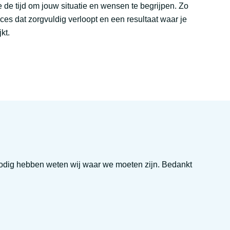
de tijd om jouw situatie en wensen te begrijpen. Zo
es dat zorgvuldig verloopt en een resultaat waar je
kt.
nodig hebben weten wij waar we moeten zijn. Bedankt
Zeer vrie
te sprek
Kim Fae