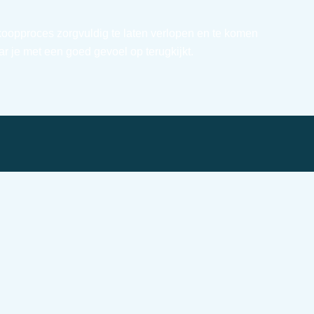
rkoopproces zorgvuldig te laten verlopen en te komen
r je met een goed gevoel op terugkijkt.