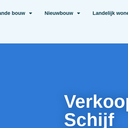
ande bouw
Nieuwbouw
Landelijk won
Verkoo
Schijf