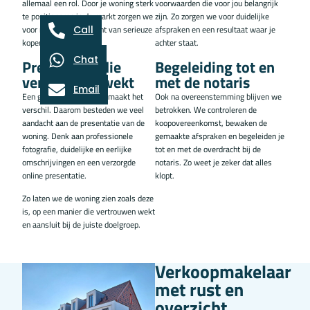
allemaal een rol. Door je woning sterk
voorwaarden die voor jou belangrijk
te positioneren in de markt zorgen we
zijn. Zo zorgen we voor duidelijke
Call
voor maximale aandacht van serieuze
afspraken en een resultaat waar je
kopers.
achter staat.
Chat
Presentatie die
Begeleiding tot en
vertrouwen wekt
met de notaris
Email
Een goede eerste indruk maakt het
Ook na overeenstemming blijven we
verschil. Daarom besteden we veel
betrokken. We controleren de
aandacht aan de presentatie van de
koopovereenkomst, bewaken de
woning. Denk aan professionele
gemaakte afspraken en begeleiden je
fotografie, duidelijke en eerlijke
tot en met de overdracht bij de
omschrijvingen en een verzorgde
notaris. Zo weet je zeker dat alles
online presentatie.
klopt.
Zo laten we de woning zien zoals deze
is, op een manier die vertrouwen wekt
en aansluit bij de juiste doelgroep.
Verkoopmakelaar
met rust en
overzicht