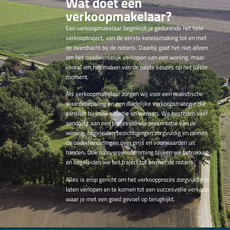
Wat doet een
verkoopmakelaar?
Een verkoopmakelaar begeleidt je gedurende het hele
verkooptraject, van de eerste kennismaking tot en met
de overdracht bij de notaris. Daarbij gaat het niet alleen
om het daadwerkelijk verkopen van een woning, maar
vooral om het maken van de juiste keuzes op het juiste
moment.
Als verkoopmakelaar zorgen wij voor een realistische
waardebepaling en een duidelijke verkoopstrategie die
aansluit bij jouw situatie en wensen. We besteden veel
aandacht aan een professionele presentatie van de
woning, begeleiden bezichtigingen zorgvuldig en nemen
de onderhandelingen over prijs en voorwaarden uit
handen. Ook na overeenstemming blijven we betrokken
en begeleiden we het traject tot en met de notaris.
Alles is erop gericht om het verkoopproces zorgvuldig te
laten verlopen en te komen tot een succesvolle verkoop
waar je met een goed gevoel op terugkijkt.