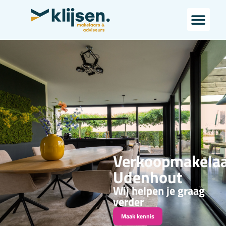
Verkoopmakela
Udenhout
Wij helpen je graag
verder
Maak kennis