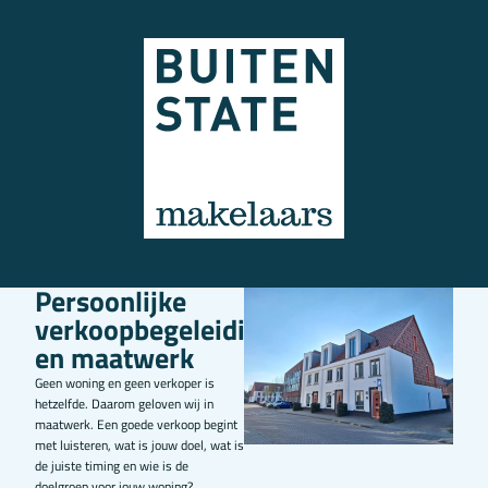
Persoonlijke
verkoopbegeleiding
en maatwerk
Geen woning en geen verkoper is
hetzelfde. Daarom geloven wij in
maatwerk. Een goede verkoop begint
met luisteren, wat is jouw doel, wat is
de juiste timing en wie is de
doelgroep voor jouw woning?