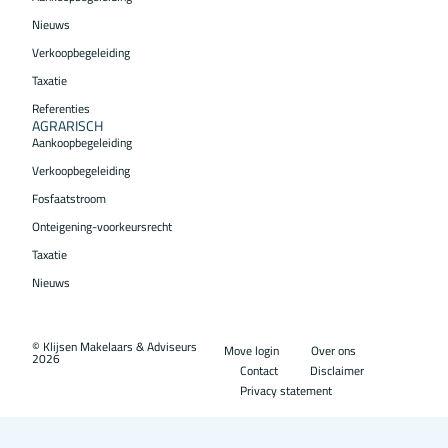
Nieuws
Verkoopbegeleiding
Taxatie
Referenties
AGRARISCH
Aankoopbegeleiding
Verkoopbegeleiding
Fosfaatstroom
Onteigening-voorkeursrecht
Taxatie
Nieuws
© Klijsen Makelaars & Adviseurs
Move login
Over ons
2026
Contact
Disclaimer
Privacy statement