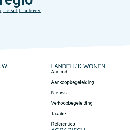
n
,
Eersel
,
Eindhoven
,
UW
LANDELIJK WONEN
Aanbod
Aankoopbegeleiding
Nieuws
Verkoopbegeleiding
Taxatie
Referenties
AGRARISCH