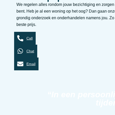
We regelen alles rondom jouw bezichtiging en zorgen d
bent. Heb je al een woning op het oog? Dan gaan on
grondig onderzoek en onderhandelen namens jou. Zo st
beste prijs.
Call
Chat
Email
“In een persoonl
tijde