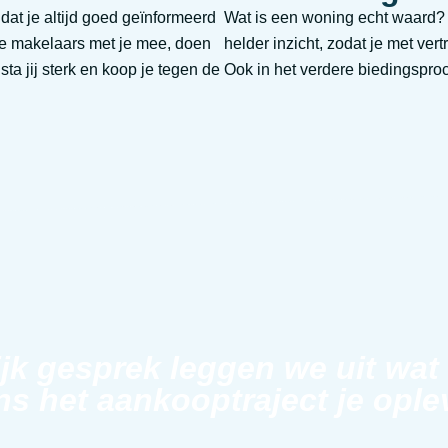
at je altijd goed geïnformeerd
Wat is een woning echt waard?
ze makelaars met je mee, doen
helder inzicht, zodat je met ve
a jij sterk en koop je tegen de
Ook in het verdere biedingsproc
ijk gesprek leggen we uit wat
ns het aankooptraject je ople