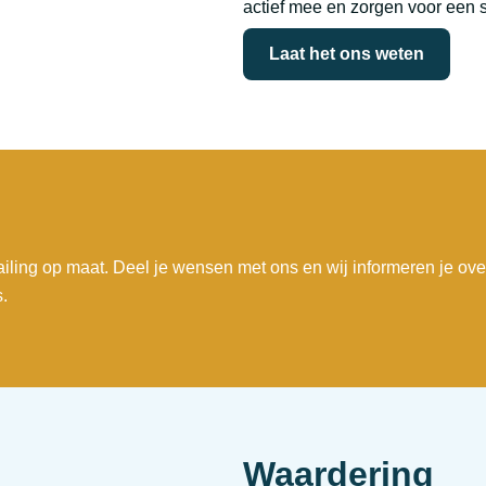
actief mee en zorgen voor een 
Laat het ons weten
iling op maat. Deel je wensen met ons en wij informeren je ove
.
Waardering