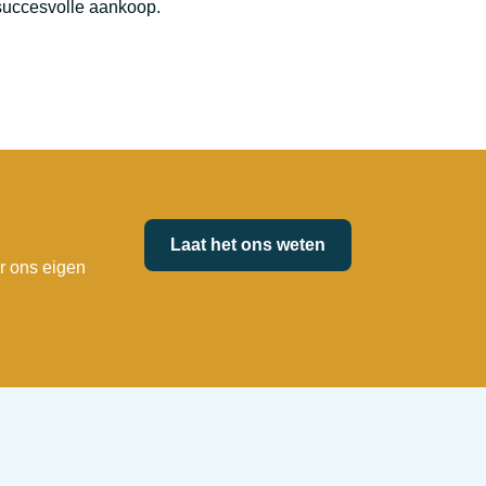
succesvolle aankoop.
Laat het ons weten
r ons eigen