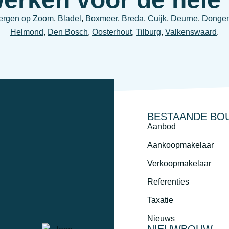
ergen op Zoom
,
Bladel
,
Boxmeer
,
Breda
,
Cuijk
,
Deurne
,
Donge
Helmond
,
Den Bosch
,
Oosterhout
,
Tilburg
,
Valkenswaard
.
BESTAANDE BO
Aanbod
Aankoopmakelaar
Verkoopmakelaar
Referenties
Taxatie
Nieuws
NIEUWBOUW