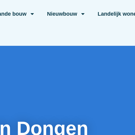
ande bouw
Nieuwbouw
Landelijk won
in Dongen