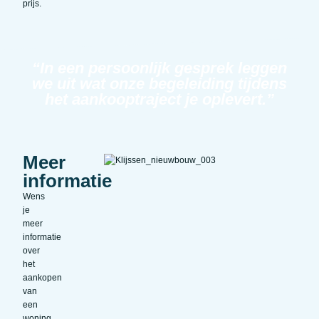
prijs.
“In een persoonlijk gesprek leggen
we uit wat onze begeleiding tijdens
het aankooptraject je oplevert.”
Meer
informatie
Wens
je
meer
informatie
over
het
aankopen
van
een
woning