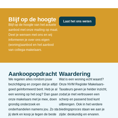
Blijf op de hoogte
Laat het ons weten
Blijf op de hoogte van het actuele
aanbod met onze mailing op maat.
Deel je wensen met ons en wij
informeren je over ons eigen
(woning)aanbod en het aanbod
van collega-makelaars.
Aankoopopdracht
Waardering
We regelen alles rondom jouw
Wat is een woning echt waard?
bezichtiging en zorgen dat je altijd
Onze NVM Register Makelaars-
goed geïnformeerd bent. Heb je al
Taxateurs geven je helder inzicht,
een woning op het oog? Dan gaan
zodat je met vertrouwen een
onze makelaars met je mee, doen
scherp en passend bod kunt
grondig onderzoek en
uitbrengen. Ook in het verdere
onderhandelen namens jou. Zo sta
biedingsproces staan we aan je
jij sterk en koop je tegen de beste
zijde: deskundig en ervaren.