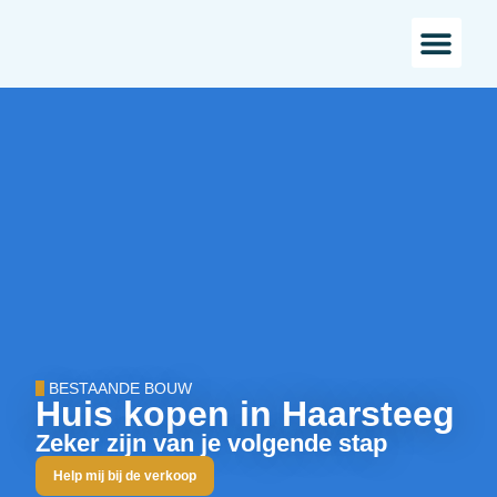
Bestaande bou
Landelijk w
BESTAANDE BOUW
Huis kopen in Haarsteeg
Zeker zijn van je volgende stap
Help mij bij de verkoop