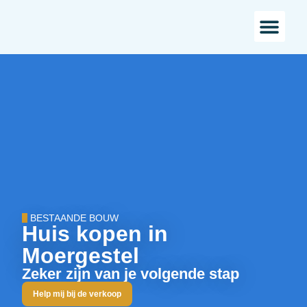
Bestaande bou
Landelijk w
BESTAANDE BOUW
Huis kopen in
Moergestel
Zeker zijn van je volgende stap
Help mij bij de verkoop