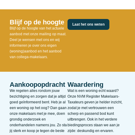
Blijf op de hoogte
Laat het ons weten
Blijf op de hoogte van het actuele
aanbod met onze mailing op maat.
Deel je wensen met ons en wij
informeren je over ons eigen
(woning)aanbod en het aanbod
van collega-makelaars.
Aankoopopdracht
Waardering
We regelen alles rondom jouw
Wat is een woning echt waard?
bezichtiging en zorgen dat je altijd
Onze NVM Register Makelaars-
goed geïnformeerd bent. Heb je al
Taxateurs geven je helder inzicht,
een woning op het oog? Dan gaan
zodat je met vertrouwen een
onze makelaars met je mee, doen
scherp en passend bod kunt
grondig onderzoek en
uitbrengen. Ook in het verdere
onderhandelen namens jou. Zo sta
biedingsproces staan we aan je
jij sterk en koop je tegen de beste
zijde: deskundig en ervaren.