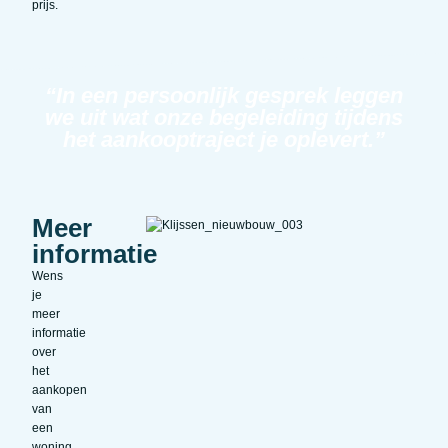
prijs.
“In een persoonlijk gesprek leggen
we uit wat onze begeleiding tijdens
het aankooptraject je oplevert.”
Meer
informatie
Wens
je
meer
informatie
over
het
aankopen
van
een
woning