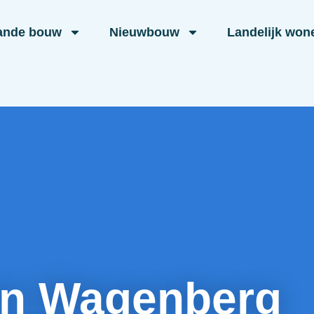
ande bouw
Nieuwbouw
Landelijk won
in Wagenberg