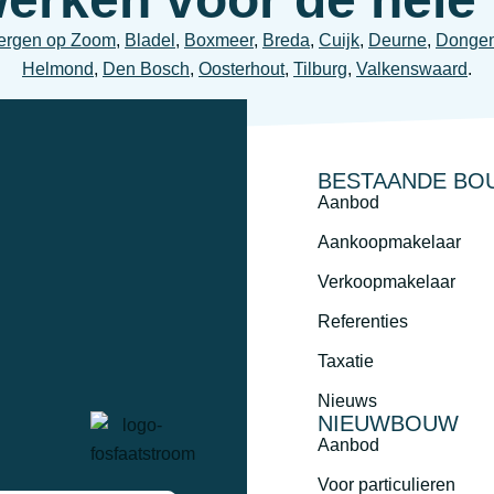
ergen op Zoom
,
Bladel
,
Boxmeer
,
Breda
,
Cuijk
,
Deurne
,
Donge
Helmond
,
Den Bosch
,
Oosterhout
,
Tilburg
,
Valkenswaard
.
BESTAANDE BO
Aanbod
Aankoopmakelaar
Verkoopmakelaar
Referenties
Taxatie
Nieuws
NIEUWBOUW
Aanbod
Voor particulieren