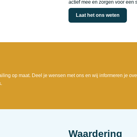
actief mee en zorgen voor een 
Laat het ons weten
iling op maat. Deel je wensen met ons en wij informeren je ove
.
Waardering