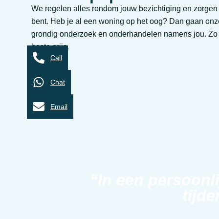
We regelen alles rondom jouw bezichtiging en zorgen d
bent. Heb je al een woning op het oog? Dan gaan on
grondig onderzoek en onderhandelen namens jou. Zo st
beste prijs.
Call
Chat
Email
“In een persoonl
tijde