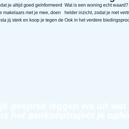
at je altijd goed geïnformeerd
Wat is een woning echt waard?
ze makelaars met je mee, doen
helder inzicht, zodat je met ve
a jij sterk en koop je tegen de
Ook in het verdere biedingsproc
ijk gesprek leggen we uit wat
ns het aankooptraject je ople