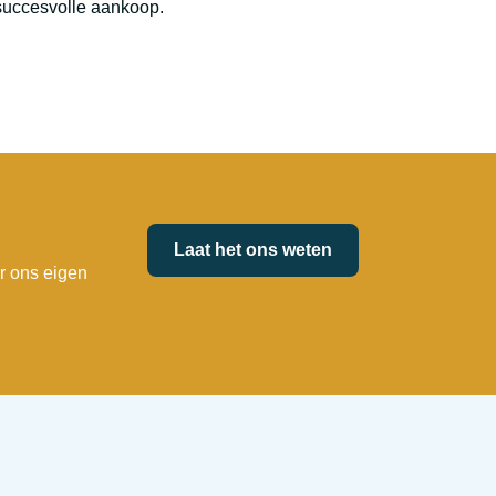
succesvolle aankoop.
Laat het ons weten
r ons eigen