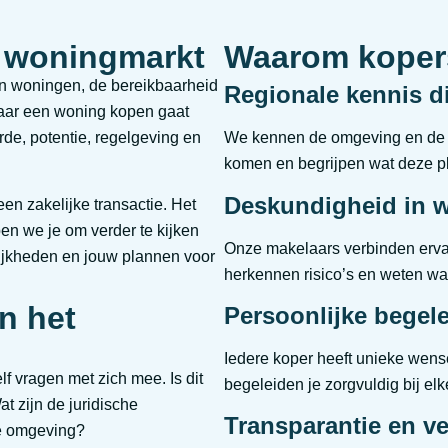
e woningmarkt
Waarom kopers
aan woningen, de bereikbaarheid
Regionale kennis di
 Maar een woning kopen gaat
rde, potentie, regelgeving en
We kennen de omgeving en de 
komen en begrijpen wat deze pl
Deskundigheid in 
en zakelijke transactie. Het
en we je om verder te kijken
Onze makelaars verbinden erva
ijkheden en jouw plannen voor
herkennen risico’s en weten wat
n het
Persoonlijke begel
Iedere koper heeft unieke wens
 vragen met zich mee. Is dit
begeleiden je zorgvuldig bij el
t zijn de juridische
Transparantie en v
de omgeving?