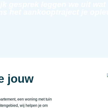
ijk gesprek leggen we uit wat
ns het aankooptraject je ople
e jouw
partement, een woning met tuin
uitengebied, wij helpen je om