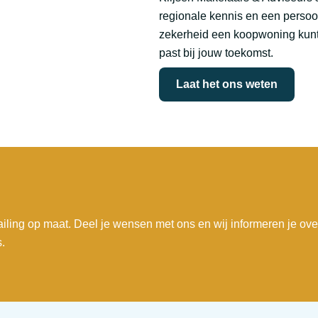
regionale kennis en een persoon
zekerheid een koopwoning kunt 
past bij jouw toekomst.
Laat het ons weten
iling op maat. Deel je wensen met ons en wij informeren je ove
.