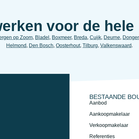
werken voor de hele 
ergen op Zoom
,
Bladel
,
Boxmeer
,
Breda
,
Cuijk
,
Deurne
,
Donge
Helmond
,
Den Bosch
,
Oosterhout
,
Tilburg
,
Valkenswaard
.
BESTAANDE BO
Aanbod
Aankoopmakelaar
Verkoopmakelaar
Referenties