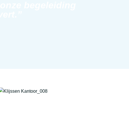
 onze begeleiding
vert.”