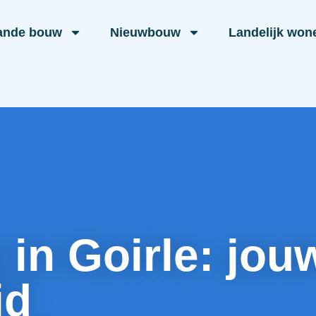
ande bouw
Nieuwbouw
Landelijk won
in Goirle: jou
id