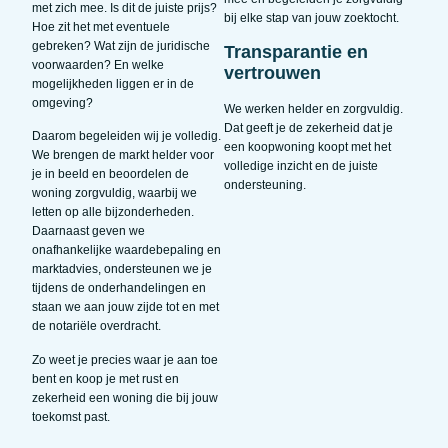
met zich mee. Is dit de juiste prijs?
bij elke stap van jouw zoektocht.
Hoe zit het met eventuele
gebreken? Wat zijn de juridische
Transparantie en
voorwaarden? En welke
vertrouwen
mogelijkheden liggen er in de
omgeving?
We werken helder en zorgvuldig.
Dat geeft je de zekerheid dat je
Daarom begeleiden wij je volledig.
een koopwoning koopt met het
We brengen de markt helder voor
volledige inzicht en de juiste
je in beeld en beoordelen de
ondersteuning.
woning zorgvuldig, waarbij we
letten op alle bijzonderheden.
Daarnaast geven we
onafhankelijke waardebepaling en
marktadvies, ondersteunen we je
tijdens de onderhandelingen en
staan we aan jouw zijde tot en met
de notariële overdracht.
Zo weet je precies waar je aan toe
bent en koop je met rust en
zekerheid een woning die bij jouw
toekomst past.