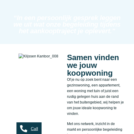
“In een persoonlijk gesprek leggen
we uit wat onze begeleiding tijdens
het aankooptraject je oplevert.”
Samen vinden
we jouw
koopwoning
Of je nu op zoek bent naar een
gezinswoning, een appartement,
een woning met tuin of juist een
rustig gelegen huis aan de rand
van het buitengebied, wij helpen je
om jouw ideale koopwoning te
vinden.
Met ons netwerk, inzicht in de
Call
markt en persoonlijke begeleiding