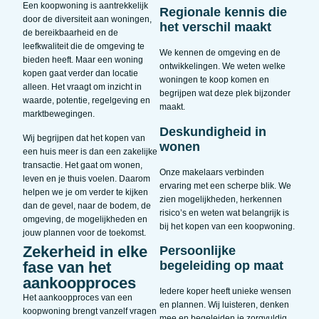
Een koopwoning is aantrekkelijk
Regionale kennis die
door de diversiteit aan woningen,
het verschil maakt
de bereikbaarheid en de
leefkwaliteit die de omgeving te
We kennen de omgeving en de
bieden heeft. Maar een woning
ontwikkelingen. We weten welke
kopen gaat verder dan locatie
woningen te koop komen en
alleen. Het vraagt om inzicht in
begrijpen wat deze plek bijzonder
waarde, potentie, regelgeving en
maakt.
marktbewegingen.
Deskundigheid in
Wij begrijpen dat het kopen van
wonen
een huis meer is dan een zakelijke
transactie. Het gaat om wonen,
Onze makelaars verbinden
leven en je thuis voelen. Daarom
ervaring met een scherpe blik. We
helpen we je om verder te kijken
zien mogelijkheden, herkennen
dan de gevel, naar de bodem, de
risico’s en weten wat belangrijk is
omgeving, de mogelijkheden en
bij het kopen van een koopwoning.
jouw plannen voor de toekomst.
Zekerheid in elke
Persoonlijke
fase van het
begeleiding op maat
aankoopproces
Iedere koper heeft unieke wensen
Het aankoopproces van een
en plannen. Wij luisteren, denken
koopwoning brengt vanzelf vragen
mee en begeleiden je zorgvuldig