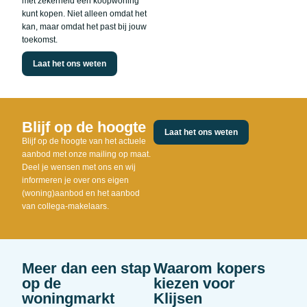
met zekerheid een koopwoning
kunt kopen. Niet alleen omdat het
kan, maar omdat het past bij jouw
toekomst.
Laat het ons weten
Blijf op de hoogte
Laat het ons weten
Blijf op de hoogte van het actuele
aanbod met onze mailing op maat.
Deel je wensen met ons en wij
informeren je over ons eigen
(woning)aanbod en het aanbod
van collega-makelaars.
Meer dan een stap
Waarom kopers
op de
kiezen voor
woningmarkt
Klijsen