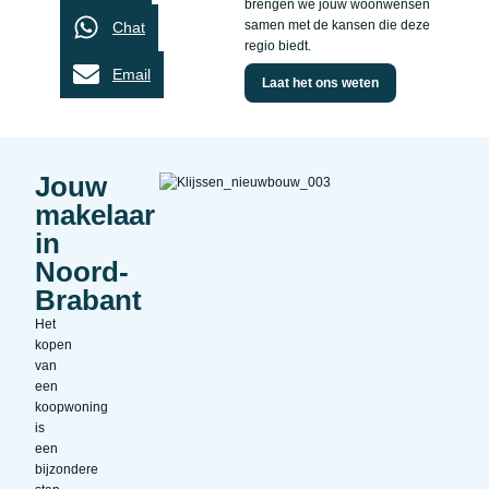
brengen we jouw woonwensen
samen met de kansen die deze
Chat
regio biedt.
Email
Laat het ons weten
Jouw
makelaar
in
Noord-
Brabant
Het
kopen
van
een
koopwoning
is
een
bijzondere