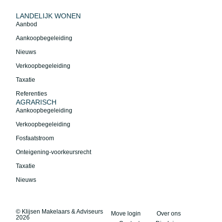
LANDELIJK WONEN
Aanbod
Aankoopbegeleiding
Nieuws
Verkoopbegeleiding
Taxatie
Referenties
AGRARISCH
Aankoopbegeleiding
Verkoopbegeleiding
Fosfaatstroom
Onteigening-voorkeursrecht
Taxatie
Nieuws
© Klijsen Makelaars & Adviseurs
Move login
Over ons
2026