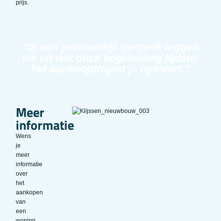
prijs.
“In een persoonlijk gesprek leggen
we uit wat onze begeleiding tijdens
het aankooptraject je oplevert.”
Meer
informatie
Wens
je
meer
informatie
over
het
aankopen
van
een
woning