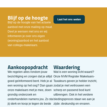
Blijf op de hoogte
Laat het ons weten
Blijf op de hoogte van het actuele
aanbod met onze mailing op maat.
Deel je wensen met ons en wij
informeren je over ons eigen
(woning)aanbod en het aanbod
van collega-makelaars.
Aankoopopdracht
Waardering
We regelen alles rondom jouw
Wat is een woning echt waard?
bezichtiging en zorgen dat je altijd
Onze NVM Register Makelaars-
goed geïnformeerd bent. Heb je al
Taxateurs geven je helder inzicht,
een woning op het oog? Dan gaan
zodat je met vertrouwen een
onze makelaars met je mee, doen
scherp en passend bod kunt
grondig onderzoek en
uitbrengen. Ook in het verdere
onderhandelen namens jou. Zo sta
biedingsproces staan we aan je
jij sterk en koop je tegen de beste
zijde: deskundig en ervaren.