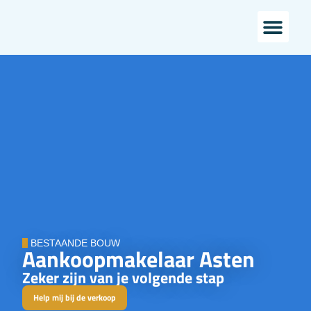
Bestaande bouw
Landelijk wo
BESTAANDE BOUW
Aankoopmakelaar Asten
Zeker zijn van je volgende stap
Help mij bij de verkoop