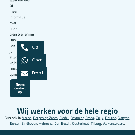
Of
meer
informatie
over
onze
dienstverlening?
Dan
kan
Call
je
altijd
Chat
vrijblijvend
contact
Email
opnemen.
Neem
contact
op
Wij werken voor de hele regio
Dus ook in
Altena
,
Bergen op Zoom
,
Bladel
,
Boxmeer
,
Breda
,
Cuijk
,
Deurne
,
Dongen
,
Eersel
,
Eindhoven
,
Helmond
,
Den Bosch
,
Oosterhout
,
Tilburg
,
Valkenswaard
.