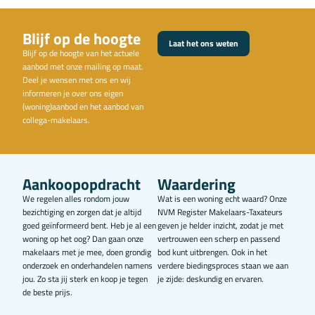
Blijf op de hoogte
Laat het ons weten
Blijf op de hoogte van het actuele
aanbod met onze mailing op maat.
Deel je wensen met ons en wij
informeren je over ons eigen
(woning)aanbod en het aanbod van
collega-makelaars.
Aankoopopdracht
Waardering
We regelen alles rondom jouw
Wat is een woning echt waard? Onze
bezichtiging en zorgen dat je altijd
NVM Register Makelaars-Taxateurs
goed geïnformeerd bent. Heb je al een
geven je helder inzicht, zodat je met
woning op het oog? Dan gaan onze
vertrouwen een scherp en passend
makelaars met je mee, doen grondig
bod kunt uitbrengen. Ook in het
onderzoek en onderhandelen namens
verdere biedingsproces staan we aan
jou. Zo sta jij sterk en koop je tegen
je zijde: deskundig en ervaren.
de beste prijs.