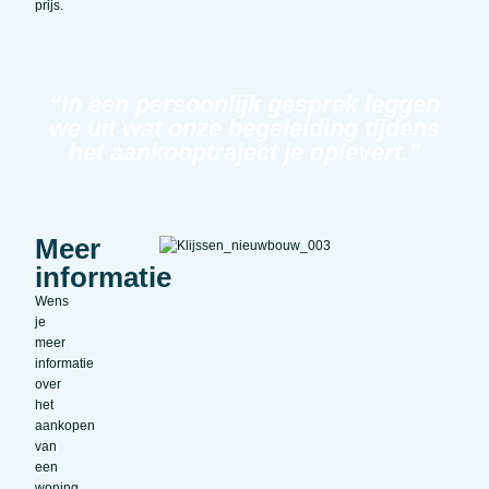
prijs.
“In een persoonlijk gesprek leggen
we uit wat onze begeleiding tijdens
het aankooptraject je oplevert.”
Meer
informatie
Wens
je
meer
informatie
over
het
aankopen
van
een
woning