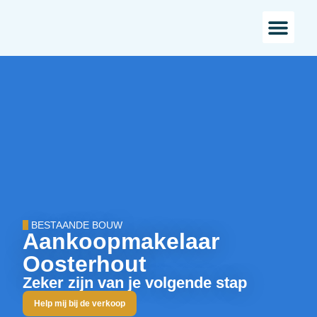
Bestaande bou
Landelijk w
BESTAANDE BOUW
Aankoopmakelaar
Oosterhout
Zeker zijn van je volgende stap
Help mij bij de verkoop