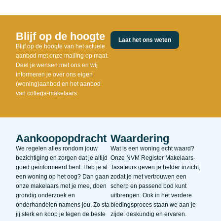
Blijf op de hoogte
Laat het ons weten
Blijf op de hoogte van het actuele
aanbod met onze mailing op maat.
Deel je wensen met ons en wij
informeren je over ons eigen
(woning)aanbod en het aanbod
van collega-makelaars.
Aankoopopdracht
Waardering
We regelen alles rondom jouw
Wat is een woning echt waard?
bezichtiging en zorgen dat je altijd
Onze NVM Register Makelaars-
goed geïnformeerd bent. Heb je al
Taxateurs geven je helder inzicht,
een woning op het oog? Dan gaan
zodat je met vertrouwen een
onze makelaars met je mee, doen
scherp en passend bod kunt
grondig onderzoek en
uitbrengen. Ook in het verdere
onderhandelen namens jou. Zo sta
biedingsproces staan we aan je
jij sterk en koop je tegen de beste
zijde: deskundig en ervaren.