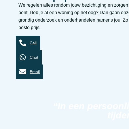
We regelen alles rondom jouw bezichtiging en zorgen d
bent. Heb je al een woning op het oog? Dan gaan on
grondig onderzoek en onderhandelen namens jou. Zo st
beste prijs.
Call
Chat
Email
“In een persoonl
tijde