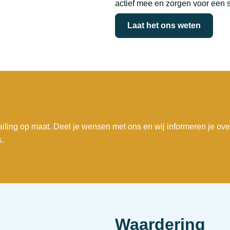
actief mee en zorgen voor een 
Laat het ons weten
iling op maat. Deel je wensen met ons en wij informeren je ove
.
Waardering