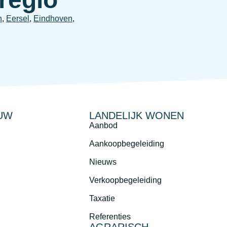
n
,
Eersel
,
Eindhoven
,
UW
LANDELIJK WONEN
Aanbod
Aankoopbegeleiding
Nieuws
Verkoopbegeleiding
Taxatie
Referenties
AGRARISCH