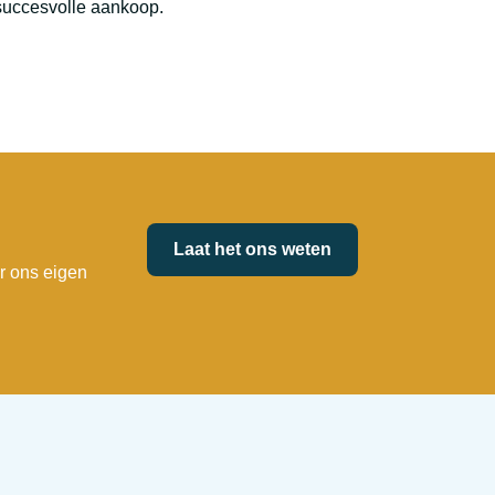
succesvolle aankoop.
Laat het ons weten
r ons eigen