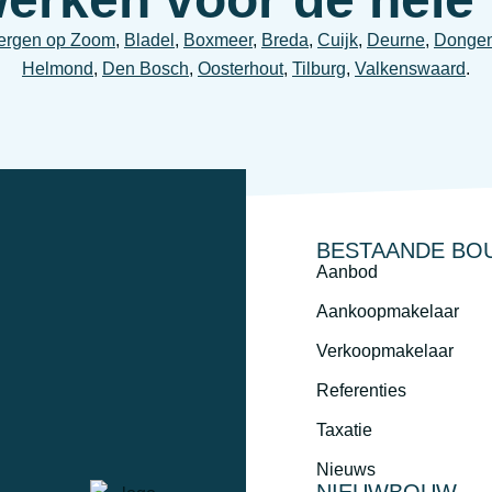
ergen op Zoom
,
Bladel
,
Boxmeer
,
Breda
,
Cuijk
,
Deurne
,
Donge
Helmond
,
Den Bosch
,
Oosterhout
,
Tilburg
,
Valkenswaard
.
BESTAANDE BO
Aanbod
Aankoopmakelaar
Verkoopmakelaar
Referenties
Taxatie
Nieuws
NIEUWBOUW