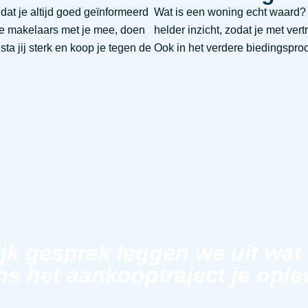
at je altijd goed geïnformeerd
Wat is een woning echt waard?
ze makelaars met je mee, doen
helder inzicht, zodat je met ve
a jij sterk en koop je tegen de
Ook in het verdere biedingsproc
ijk gesprek leggen we uit wat
ns het aankooptraject je ople