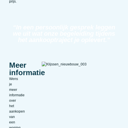
prijs.
“In een persoonlijk gesprek leggen
we uit wat onze begeleiding tijdens
het aankooptraject je oplevert.”
Meer
informatie
Wens
je
meer
informatie
over
het
aankopen
van
een
woning