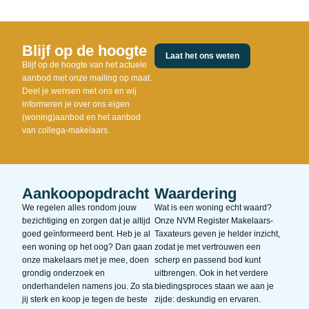
Blijf op de hoogte
Laat het ons weten
Blijf op de hoogte van het actuele
aanbod met onze mailing op maat.
Deel je wensen met ons en wij
informeren je over ons eigen
(woning)aanbod en het aanbod
van collega-makelaars.
Aankoopopdracht
Waardering
We regelen alles rondom jouw
Wat is een woning echt waard?
bezichtiging en zorgen dat je altijd
Onze NVM Register Makelaars-
goed geïnformeerd bent. Heb je al
Taxateurs geven je helder inzicht,
een woning op het oog? Dan gaan
zodat je met vertrouwen een
onze makelaars met je mee, doen
scherp en passend bod kunt
grondig onderzoek en
uitbrengen. Ook in het verdere
onderhandelen namens jou. Zo sta
biedingsproces staan we aan je
jij sterk en koop je tegen de beste
zijde: deskundig en ervaren.