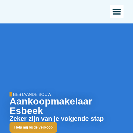
Bestaande bou
Landelijk w
BESTAANDE BOUW
Aankoopmakelaar
Esbeek
Zeker zijn van je volgende stap
Help mij bij de verkoop