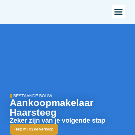
Bestaande bou
Landelijk w
BESTAANDE BOUW
Aankoopmakelaar
Haarsteeg
Zeker zijn van je volgende stap
Help mij bij de verkoop