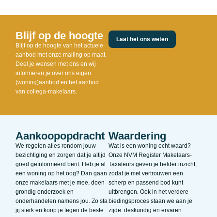
Blijf op de hoogte
Laat het ons weten
Blijf op de hoogte van het actuele
aanbod met onze mailing op maat.
Deel je wensen met ons en wij
informeren je over ons eigen
(woning)aanbod en het aanbod
van collega-makelaars.
Aankoopopdracht
Waardering
We regelen alles rondom jouw
Wat is een woning echt waard?
bezichtiging en zorgen dat je altijd
Onze NVM Register Makelaars-
goed geïnformeerd bent. Heb je al
Taxateurs geven je helder inzicht,
een woning op het oog? Dan gaan
zodat je met vertrouwen een
onze makelaars met je mee, doen
scherp en passend bod kunt
grondig onderzoek en
uitbrengen. Ook in het verdere
onderhandelen namens jou. Zo sta
biedingsproces staan we aan je
jij sterk en koop je tegen de beste
zijde: deskundig en ervaren.