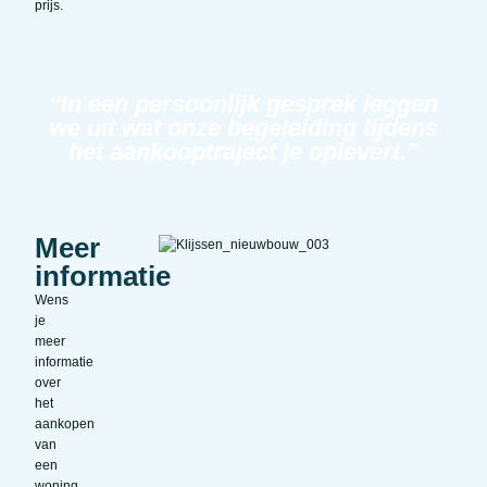
prijs.
“In een persoonlijk gesprek leggen
we uit wat onze begeleiding tijdens
het aankooptraject je oplevert.”
Meer
informatie
Wens
je
meer
informatie
over
het
aankopen
van
een
woning