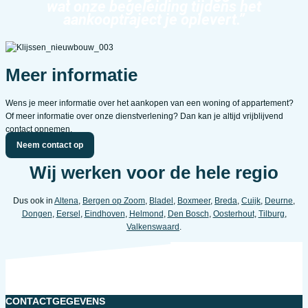
wat onze begeleiding tijdens het
aankooptraject je oplevert.”
Meer informatie
Wens je meer informatie over het aankopen van een woning of appartement?
Of meer informatie over onze dienstverlening? Dan kan je altijd vrijblijvend
contact opnemen.
Neem contact op
Wij werken voor de hele regio
Dus ook in
Altena
,
Bergen op Zoom
,
Bladel
,
Boxmeer
,
Breda
,
Cuijk
,
Deurne
,
Dongen
,
Eersel
,
Eindhoven
,
Helmond
,
Den Bosch
,
Oosterhout
,
Tilburg
,
Valkenswaard
.
CONTACTGEGEVENS