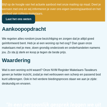
Blijf op de hoogte van het actuele aanbod met onze mailing op maat. Deel je
wensen met ons en wij informeren je over ons eigen (woning)aanbod en het
aanbod van collega-makelaars.
Laat het ons weten
Aankoopopdracht
We regelen alles rondom jouw bezichtiging en zorgen dat je altijd goed
geïnformeerd bent. Heb je al een woning op het oog? Dan gaan onze
makelaars met je mee, doen grondig onderzoek en onderhandelen namens
jou. Zo sta jij sterk en koop je tegen de beste prijs.
Waardering
Wat is een woning echt waard? Onze NVM Register Makelaars-Taxateurs
geven je helder inzicht, zodat je met vertrouwen een scherp en passend bod
kunt uitbrengen. Ook in het verdere biedingsproces staan we aan je zijde:
deskundig en ervaren.
“In een persoonlijk gesprek leggen we uit