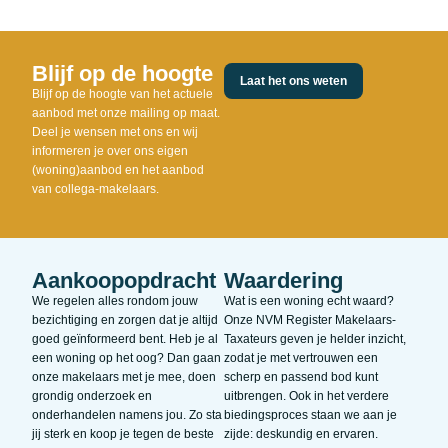
Blijf op de hoogte
Laat het ons weten
Blijf op de hoogte van het actuele
aanbod met onze mailing op maat.
Deel je wensen met ons en wij
informeren je over ons eigen
(woning)aanbod en het aanbod
van collega-makelaars.
Aankoopopdracht
Waardering
We regelen alles rondom jouw
Wat is een woning echt waard?
bezichtiging en zorgen dat je altijd
Onze NVM Register Makelaars-
goed geïnformeerd bent. Heb je al
Taxateurs geven je helder inzicht,
een woning op het oog? Dan gaan
zodat je met vertrouwen een
onze makelaars met je mee, doen
scherp en passend bod kunt
grondig onderzoek en
uitbrengen. Ook in het verdere
onderhandelen namens jou. Zo sta
biedingsproces staan we aan je
jij sterk en koop je tegen de beste
zijde: deskundig en ervaren.