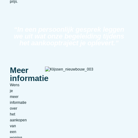
prijs.
“In een persoonlijk gesprek leggen
we uit wat onze begeleiding tijdens
het aankooptraject je oplevert.”
Meer
informatie
Wens
je
meer
informatie
over
het
aankopen
van
een
woning