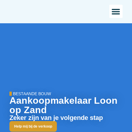
Bestaande bou
Landelijk w
BESTAANDE BOUW
Aankoopmakelaar Loon
op Zand
Zeker zijn van je volgende stap
Help mij bij de verkoop