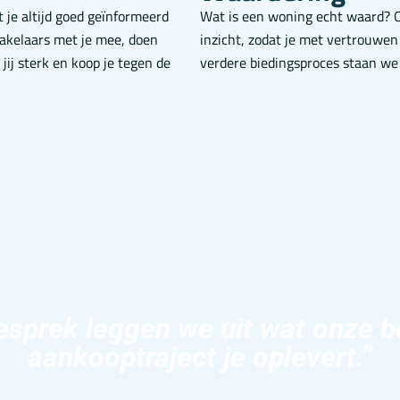
 je altijd goed geïnformeerd
Wat is een woning echt waard? 
akelaars met je mee, doen
inzicht, zodat je met vertrouwen
ij sterk en koop je tegen de
verdere biedingsproces staan we 
esprek leggen we uit wat onze b
aankooptraject je oplevert.”