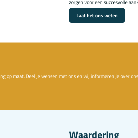
zorgen voor een succesvolle aan
Laat het ons weten
ing op maat. Deel je wensen met ons en wij informeren je over on
Waardering