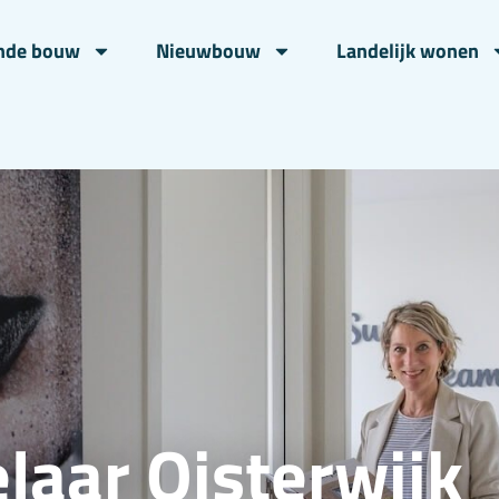
nde bouw
Nieuwbouw
Landelijk wonen
aar Oisterwijk