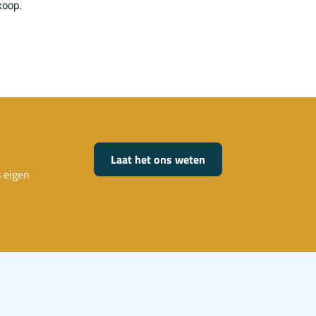
koop.
Laat het ons weten
s eigen