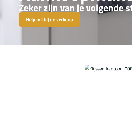
Zeker zijn van je volgende s
Help mij bij de verkoop