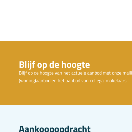
Blijf op de hoogte
Blijf op de hoogte van het actuele aanbod met onze mail
(woning)aanbod en het aanbod van collega-makelaars.
Aankoopopdracht