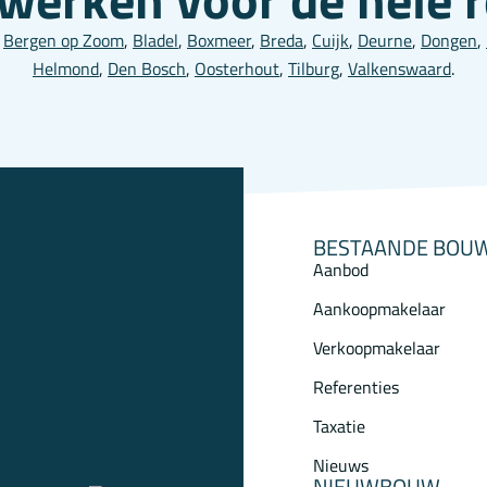
,
Bergen op Zoom
,
Bladel
,
Boxmeer
,
Breda
,
Cuijk
,
Deurne
,
Dongen
,
Helmond
,
Den Bosch
,
Oosterhout
,
Tilburg
,
Valkenswaard
.
BESTAANDE BOU
Aanbod
Aankoopmakelaar
Verkoopmakelaar
Referenties
Taxatie
Nieuws
NIEUWBOUW