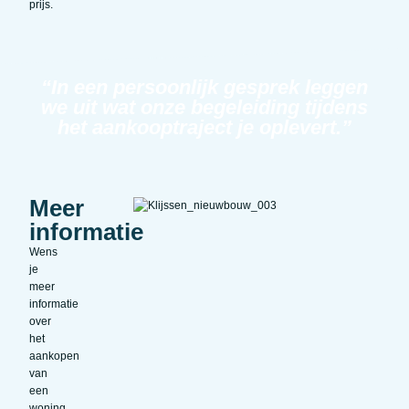
prijs.
“In een persoonlijk gesprek leggen
we uit wat onze begeleiding tijdens
het aankooptraject je oplevert.”
Meer
informatie
Wens
je
meer
informatie
over
het
aankopen
van
een
woning