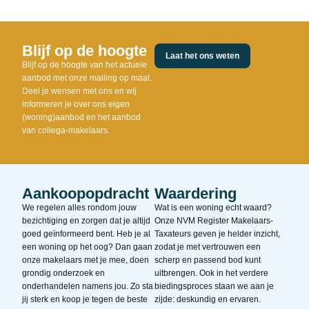
Blijf op de hoogte
Laat het ons weten
Blijf op de hoogte van het actuele
aanbod met onze mailing op maat.
Deel je wensen met ons en wij
informeren je over ons eigen
(woning)aanbod en het aanbod
van collega-makelaars.
Aankoopopdracht
Waardering
We regelen alles rondom jouw
Wat is een woning echt waard?
bezichtiging en zorgen dat je altijd
Onze NVM Register Makelaars-
goed geïnformeerd bent. Heb je al
Taxateurs geven je helder inzicht,
een woning op het oog? Dan gaan
zodat je met vertrouwen een
onze makelaars met je mee, doen
scherp en passend bod kunt
grondig onderzoek en
uitbrengen. Ook in het verdere
onderhandelen namens jou. Zo sta
biedingsproces staan we aan je
jij sterk en koop je tegen de beste
zijde: deskundig en ervaren.