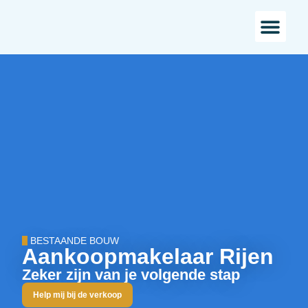
Bestaande bou
Landelijk w
BESTAANDE BOUW
Aankoopmakelaar Rijen
Zeker zijn van je volgende stap
Help mij bij de verkoop