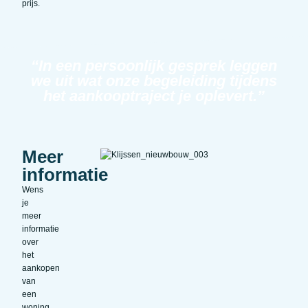
prijs.
“In een persoonlijk gesprek leggen
we uit wat onze begeleiding tijdens
het aankooptraject je oplevert.”
Meer
informatie
Wens
je
meer
informatie
over
het
aankopen
van
een
woning