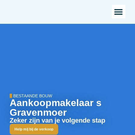
Bestaande bou
Landelijk w
BESTAANDE BOUW
Aankoopmakelaar s
Gravenmoer
Zeker zijn van je volgende stap
Help mij bij de verkoop