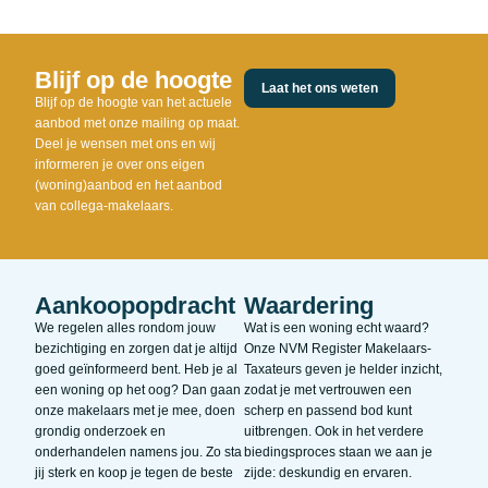
Blijf op de hoogte
Laat het ons weten
Blijf op de hoogte van het actuele
aanbod met onze mailing op maat.
Deel je wensen met ons en wij
informeren je over ons eigen
(woning)aanbod en het aanbod
van collega-makelaars.
Aankoopopdracht
Waardering
We regelen alles rondom jouw
Wat is een woning echt waard?
bezichtiging en zorgen dat je altijd
Onze NVM Register Makelaars-
goed geïnformeerd bent. Heb je al
Taxateurs geven je helder inzicht,
een woning op het oog? Dan gaan
zodat je met vertrouwen een
onze makelaars met je mee, doen
scherp en passend bod kunt
grondig onderzoek en
uitbrengen. Ook in het verdere
onderhandelen namens jou. Zo sta
biedingsproces staan we aan je
jij sterk en koop je tegen de beste
zijde: deskundig en ervaren.