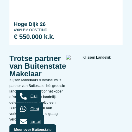
Hoge Dijk 26
4909 BM OOSTEIND
€ 550.000 k.k.
Trotse partner
van Buitenstate
Makelaar
Klijsen Makelaars & Adviseurs is
partner van Buitestate, hét grootste
landelijke platform voor het kopen
Call
of verkopen van een landelijk
gelegen woning. Heeft u een
Buitenstate en denkt u aan
Chat
verkopen? Wij helpen u graag
verder.
Email
Meer over Buitenstate