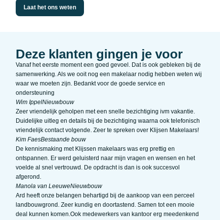
Laat het ons weten
Deze klanten gingen je voor
Vanaf het eerste moment een goed gevoel. Dat is ook gebleken bij de
samenwerking. Als we ooit nog een makelaar nodig hebben weten wij
waar we moeten zijn. Bedankt voor de goede service en
ondersteuning
Wim Ippel
Nieuwbouw
Zeer vriendelijk geholpen met een snelle bezichtiging ivm vakantie.
Duidelijke uitleg en details bij de bezichtiging waarna ook telefonisch
vriendelijk contact volgende. Zeer te spreken over Klijsen Makelaars!
Kim Faes
Bestaande bouw
De kennismaking met Klijssen makelaars was erg prettig en
ontspannen. Er werd geluisterd naar mijn vragen en wensen en het
voelde al snel vertrouwd. De opdracht is dan is ook succesvol
afgerond.
Manola van Leeuwe
Nieuwbouw
Ard heeft onze belangen behartigd bij de aankoop van een perceel
landbouwgrond. Zeer kundig en doortastend. Samen tot een mooie
deal kunnen komen.Ook medewerkers van kantoor erg meedenkend