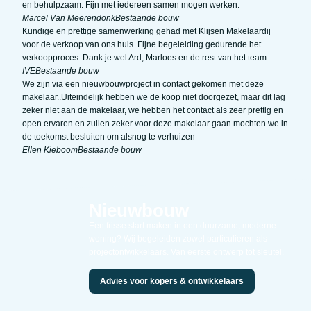
en behulpzaam. Fijn met iedereen samen mogen werken.
Marcel Van Meerendonk
Bestaande bouw
Kundige en prettige samenwerking gehad met Klijsen Makelaardij
voor de verkoop van ons huis. Fijne begeleiding gedurende het
verkoopproces. Dank je wel Ard, Marloes en de rest van het team.
IVE
Bestaande bouw
We zijn via een nieuwbouwproject in contact gekomen met deze
makelaar..Uiteindelijk hebben we de koop niet doorgezet, maar dit lag
zeker niet aan de makelaar, we hebben het contact als zeer prettig en
open ervaren en zullen zeker voor deze makelaar gaan mochten we in
de toekomst besluiten om alsnog te verhuizen
Ellen Kieboom
Bestaande bouw
Nieuwbouw
Een frisse start maken in een duurzame, moderne
woning? Wij begeleiden zowel particulieren als
projectontwikkelaars. Van eerste ontwerp tot sleutel.
Advies voor kopers & ontwikkelaars