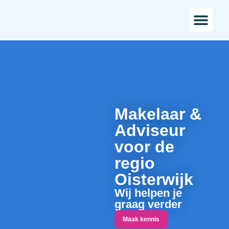
Bestaande bou
Landelijk w
Makelaar &
Adviseur
voor de
regio
Oisterwijk
Wij helpen je
graag verder
Maak kennis