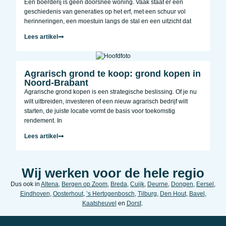
Een boerderij is geen doorsnee woning. Vaak staat er een
geschiedenis van generaties op het erf, met een schuur vol
herinneringen, een moestuin langs de stal en een uitzicht dat
Lees artikel
Agrarisch grond te koop: grond kopen in
Noord-Brabant
Agrarische grond kopen is een strategische beslissing. Of je nu
wilt uitbreiden, investeren of een nieuw agrarisch bedrijf wilt
starten, de juiste locatie vormt de basis voor toekomstig
rendement. In
Lees artikel
Wij werken voor de hele regio
Dus ook in
Altena
,
Bergen op Zoom
,
Breda
,
Cuijk
,
Deurne
,
Dongen
,
Eersel
,
Eindhoven
,
Oosterhout
,
’s Hertogenbosch
,
Tilburg
,
Den Hout
,
Bavel
,
Kaatsheuvel
en
Dorst
.