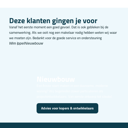
Deze klanten gingen je voor
Vanaf het eerste moment een goed gevoel. Dat is ook gebleken bij de
Zeer v
samenwerking. Als we ooit nog een makelaar nodig hebben weten wij waar
Duidel
we moeten zijn. Bedankt voor de goede service en ondersteuning
vriend
Wim Ippel
Nieuwbouw
Kim F
Nieuwbouw
Een frisse start maken in een duurzame, moderne
woning? Wij begeleiden zowel particulieren als
projectontwikkelaars. Van eerste ontwerp tot sleutel.
Advies voor kopers & ontwikkelaars