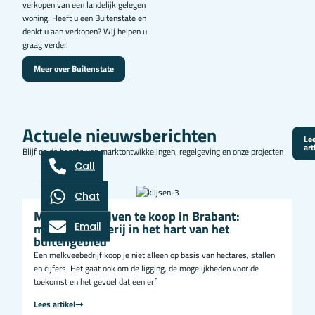
verkopen van een landelijk gelegen
woning. Heeft u een Buitenstate en
denkt u aan verkopen? Wij helpen u
graag verder.
Meer over Buitenstate
Actuele nieuwsberichten
Lee
art
Blijf op de hoogte van marktontwikkelingen, regelgeving en onze projecten
Call
Chat
Melkveebedrijven te koop in Brabant:
Email
melkveehouderij in het hart van het
buitengebied
Een melkveebedrijf koop je niet alleen op basis van hectares, stallen
en cijfers. Het gaat ook om de ligging, de mogelijkheden voor de
toekomst en het gevoel dat een erf
Lees artikel