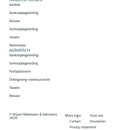
Aanbod
Aankoopbegeleiding
Nieuws
Verkoopbegeleiding
Taxatie
Referenties
AGRARISCH
Aankoopbegeleiding
Verkoopbegeleiding
Fosfaatstroom
Onteigening-voorkeursrecht
Taxatie
Nieuws
© Klijsen Makelaars & Adviseurs
Move login
Over ons
2026
Contact
Disclaimer
Privacy statement