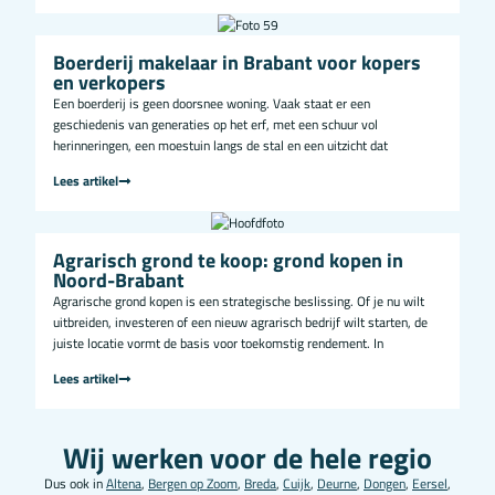
Boerderij makelaar in Brabant voor kopers
en verkopers
Een boerderij is geen doorsnee woning. Vaak staat er een
geschiedenis van generaties op het erf, met een schuur vol
herinneringen, een moestuin langs de stal en een uitzicht dat
Lees artikel
Agrarisch grond te koop: grond kopen in
Noord-Brabant
Agrarische grond kopen is een strategische beslissing. Of je nu wilt
uitbreiden, investeren of een nieuw agrarisch bedrijf wilt starten, de
juiste locatie vormt de basis voor toekomstig rendement. In
Lees artikel
Wij werken voor de hele regio
Dus ook in
Altena
,
Bergen op Zoom
,
Breda
,
Cuijk
,
Deurne
,
Dongen
,
Eersel
,