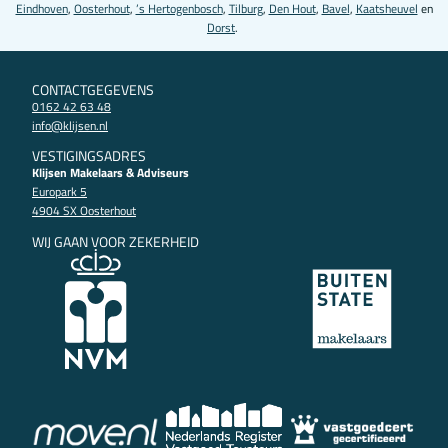
Eindhoven
,
Oosterhout
,
’s Hertogenbosch
,
Tilburg
,
Den Hout
,
Bavel
,
Kaatsheuvel
en
Dorst
.
CONTACTGEGEVENS
0162 42 63 48
info@klijsen.nl
VESTIGINGSADRES
Klijsen Makelaars & Adviseurs
Europark 5
4904 SX Oosterhout
WIJ GAAN VOOR ZEKERHEID